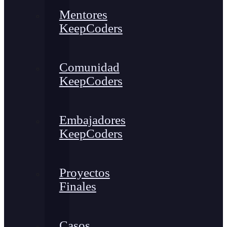
Mentores
KeepCoders
Comunidad
KeepCoders
Embajadores
KeepCoders
Proyectos
Finales
Casos