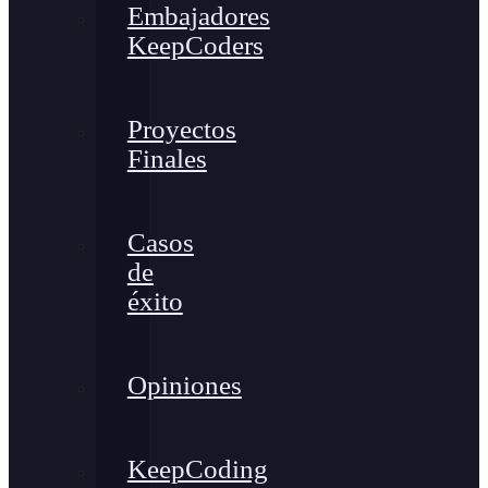
Embajadores
KeepCoders
Proyectos
Finales
Casos
de
éxito
Opiniones
KeepCoding