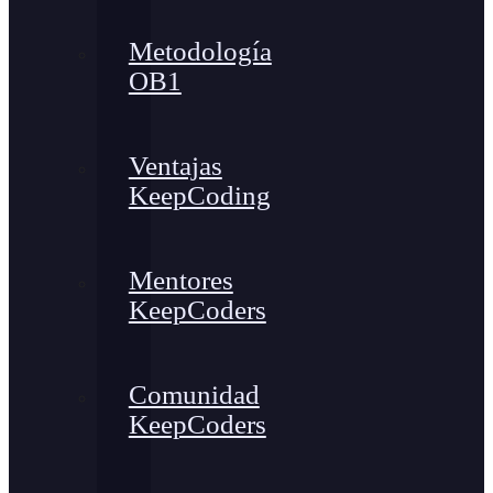
Metodología
OB1
Ventajas
KeepCoding
Mentores
KeepCoders
Comunidad
KeepCoders