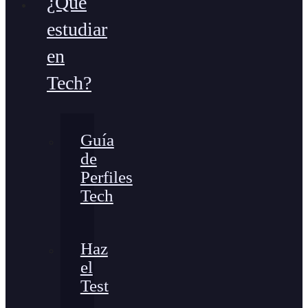
¿Qué
estudiar
en
Tech?
Guía
de
Perfiles
Tech
Haz
el
Test