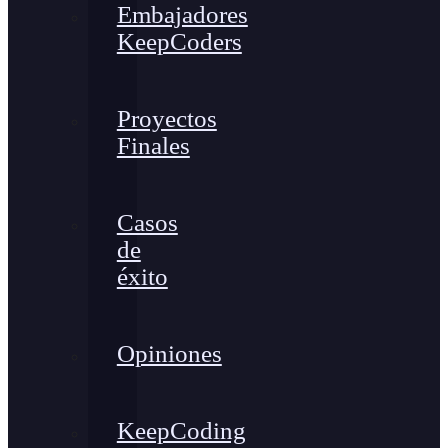
Embajadores
KeepCoders
Proyectos
Finales
Casos
de
éxito
Opiniones
KeepCoding