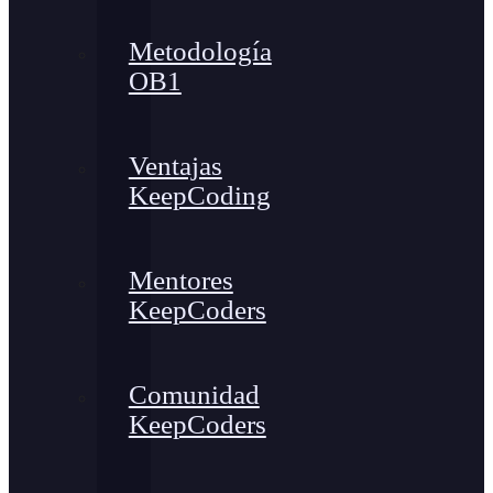
Metodología
OB1
Ventajas
KeepCoding
Mentores
KeepCoders
Comunidad
KeepCoders