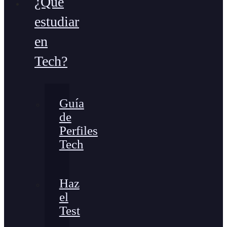
¿Qué
estudiar
en
Tech?
Guía
de
Perfiles
Tech
Haz
el
Test