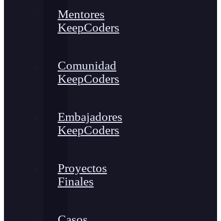
Mentores
KeepCoders
Comunidad
KeepCoders
Embajadores
KeepCoders
Proyectos
Finales
Casos