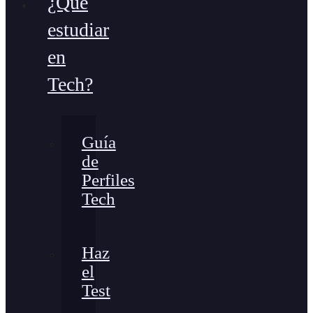
¿Qué
estudiar
en
Tech?
Guía
de
Perfiles
Tech
Haz
el
Test