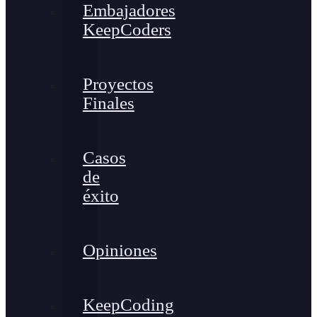
Embajadores
KeepCoders
Proyectos
Finales
Casos
de
éxito
Opiniones
KeepCoding