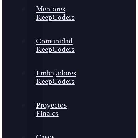
Mentores
KeepCoders
Comunidad
KeepCoders
Embajadores
KeepCoders
Proyectos
Finales
Casos