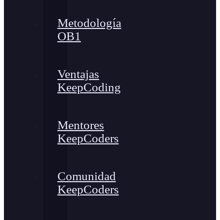
Metodología
OB1
Ventajas
KeepCoding
Mentores
KeepCoders
Comunidad
KeepCoders