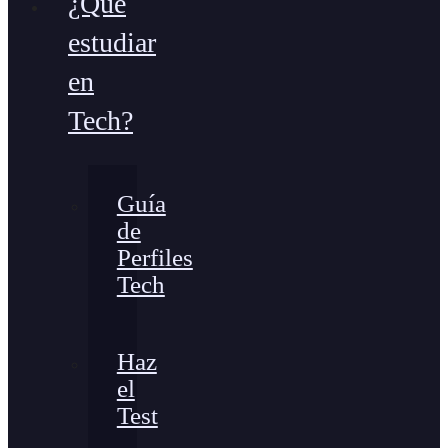
¿Qué
estudiar
en
Tech?
Guía
de
Perfiles
Tech
Haz
el
Test