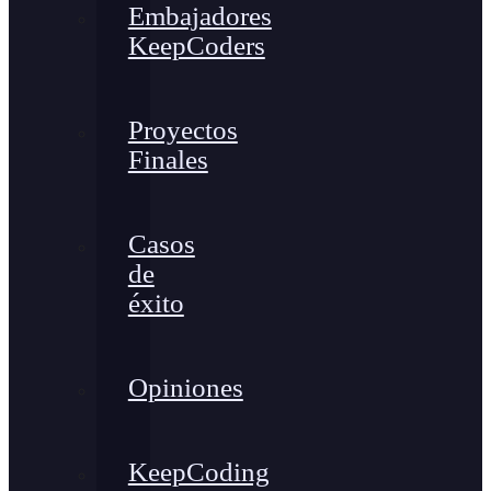
Embajadores
KeepCoders
Proyectos
Finales
Casos
de
éxito
Opiniones
KeepCoding