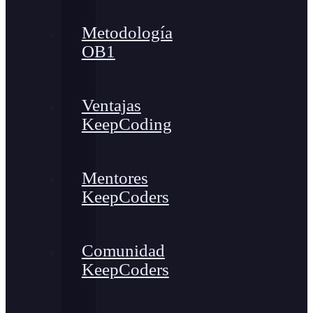
Metodología
OB1
Ventajas
KeepCoding
Mentores
KeepCoders
Comunidad
KeepCoders