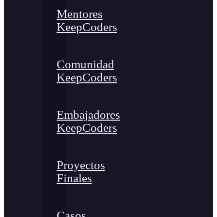
Mentores
KeepCoders
Comunidad
KeepCoders
Embajadores
KeepCoders
Proyectos
Finales
Casos