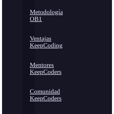
Metodología
OB1
Ventajas
KeepCoding
Mentores
KeepCoders
Comunidad
KeepCoders