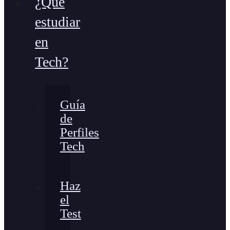
¿Qué
estudiar
en
Tech?
Guía
de
Perfiles
Tech
Haz
el
Test