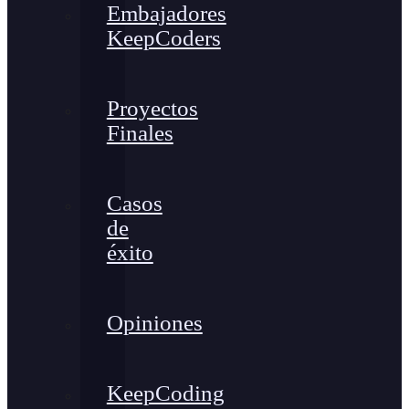
Embajadores
KeepCoders
Proyectos
Finales
Casos
de
éxito
Opiniones
KeepCoding