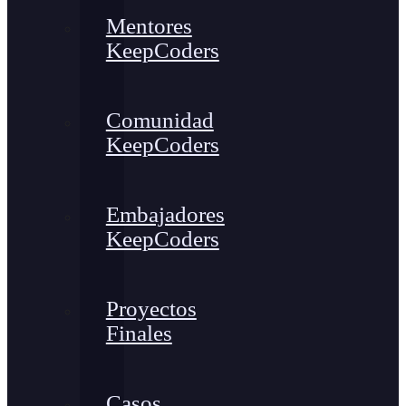
Mentores
KeepCoders
Comunidad
KeepCoders
Embajadores
KeepCoders
Proyectos
Finales
Casos