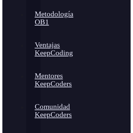
Metodología
OB1
Ventajas
KeepCoding
Mentores
KeepCoders
Comunidad
KeepCoders