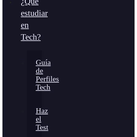
¿Qué
estudiar
en
Tech?
Guía
de
Perfiles
Tech
Haz
el
Test