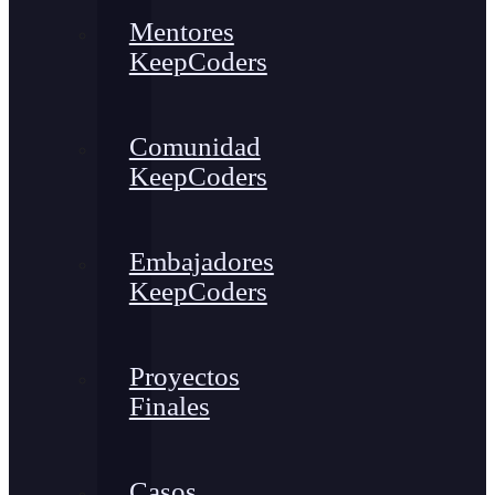
Mentores
KeepCoders
Comunidad
KeepCoders
Embajadores
KeepCoders
Proyectos
Finales
Casos