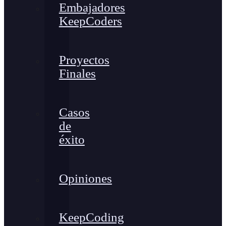
Embajadores
KeepCoders
Proyectos
Finales
Casos
de
éxito
Opiniones
KeepCoding