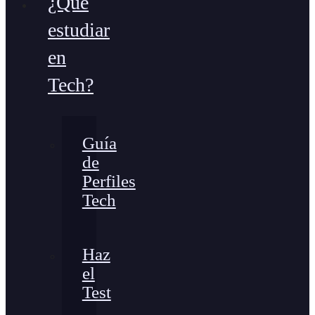
¿Qué
estudiar
en
Tech?
Guía
de
Perfiles
Tech
Haz
el
Test