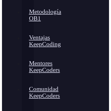
Metodología
OB1
Ventajas
KeepCoding
Mentores
KeepCoders
Comunidad
KeepCoders