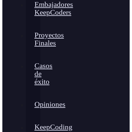
Embajadores
KeepCoders
Proyectos
Finales
Casos
de
éxito
Opiniones
KeepCoding