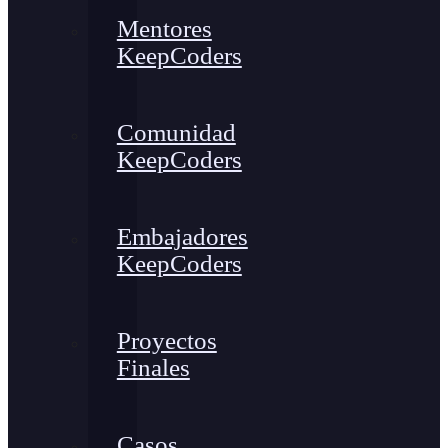
Mentores
KeepCoders
Comunidad
KeepCoders
Embajadores
KeepCoders
Proyectos
Finales
Casos