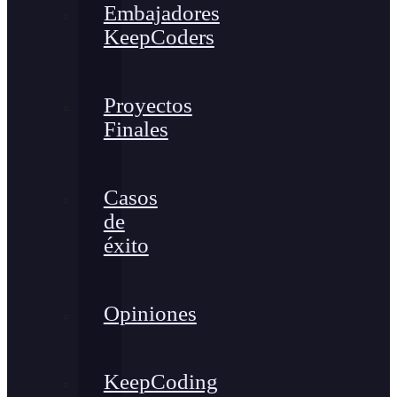
Embajadores
KeepCoders
Proyectos
Finales
Casos
de
éxito
Opiniones
KeepCoding