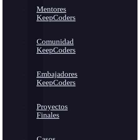
Mentores
KeepCoders
Comunidad
KeepCoders
Embajadores
KeepCoders
Proyectos
Finales
Casos