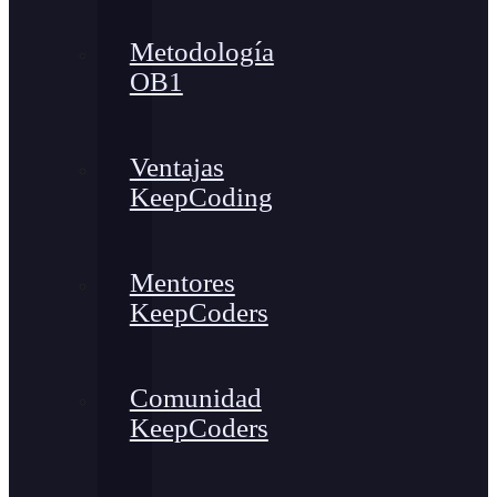
Metodología
OB1
Ventajas
KeepCoding
Mentores
KeepCoders
Comunidad
KeepCoders