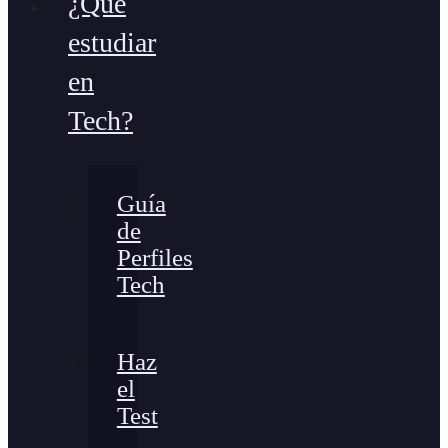
¿Qué
estudiar
en
Tech?
Guía
de
Perfiles
Tech
Haz
el
Test