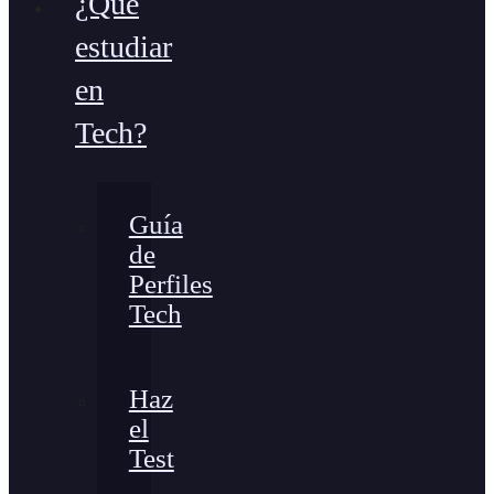
¿Qué
estudiar
en
Tech?
Guía
de
Perfiles
Tech
Haz
el
Test