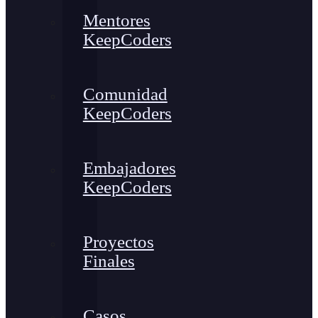
Mentores
KeepCoders
Comunidad
KeepCoders
Embajadores
KeepCoders
Proyectos
Finales
Casos