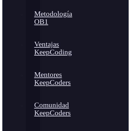
Metodología
OB1
Ventajas
KeepCoding
Mentores
KeepCoders
Comunidad
KeepCoders