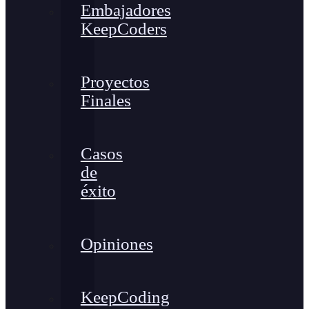
Embajadores
KeepCoders
Proyectos
Finales
Casos
de
éxito
Opiniones
KeepCoding