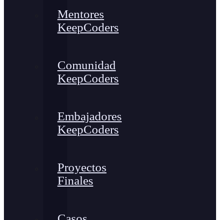
Mentores
KeepCoders
Comunidad
KeepCoders
Embajadores
KeepCoders
Proyectos
Finales
Casos