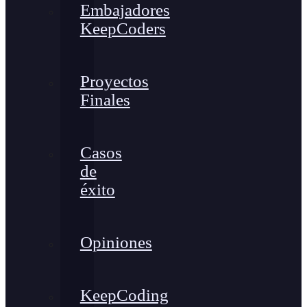
Embajadores
KeepCoders
Proyectos
Finales
Casos
de
éxito
Opiniones
KeepCoding