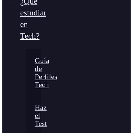
¿Qué
estudiar
en
Tech?
Guía
de
Perfiles
Tech
Haz
el
Test