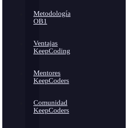
Metodología
OB1
Ventajas
KeepCoding
Mentores
KeepCoders
Comunidad
KeepCoders