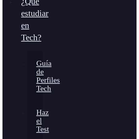
¿Qué
estudiar
en
Tech?
Guía
de
Perfiles
Tech
Haz
el
Test