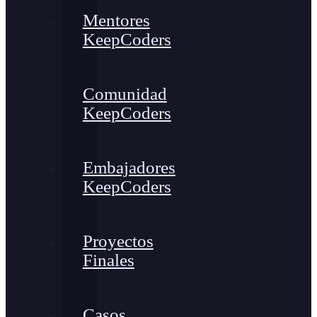
Mentores
KeepCoders
Comunidad
KeepCoders
Embajadores
KeepCoders
Proyectos
Finales
Casos