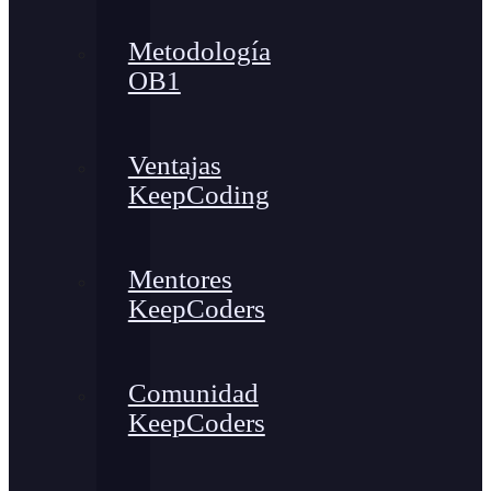
Metodología
OB1
Ventajas
KeepCoding
Mentores
KeepCoders
Comunidad
KeepCoders