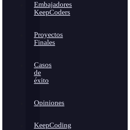
Embajadores
KeepCoders
Proyectos
Finales
Casos
de
éxito
Opiniones
KeepCoding