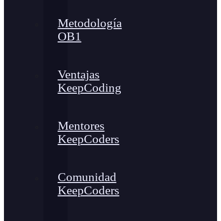
Metodología
OB1
Ventajas
KeepCoding
Mentores
KeepCoders
Comunidad
KeepCoders