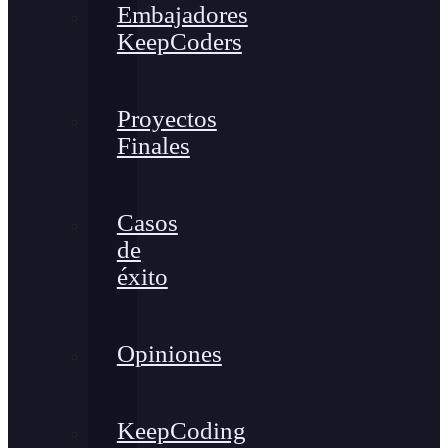
Embajadores
KeepCoders
Proyectos
Finales
Casos
de
éxito
Opiniones
KeepCoding