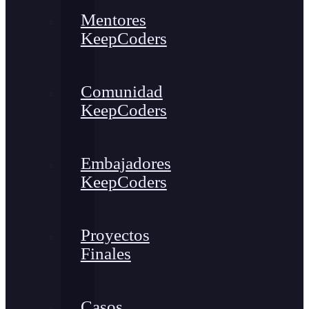
Mentores
KeepCoders
Comunidad
KeepCoders
Embajadores
KeepCoders
Proyectos
Finales
Casos