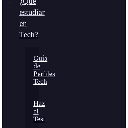
¿Qué
estudiar
en
Tech?
Guía
de
Perfiles
Tech
Haz
el
Test