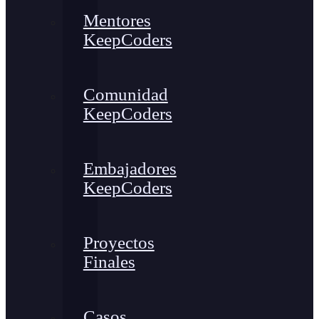
Mentores
KeepCoders
Comunidad
KeepCoders
Embajadores
KeepCoders
Proyectos
Finales
Casos