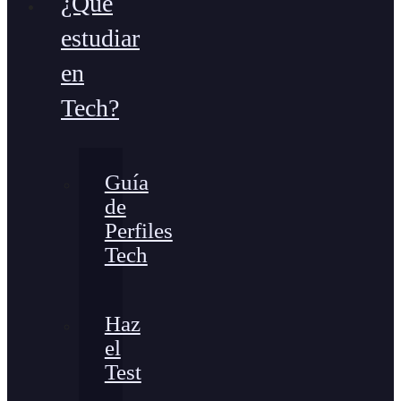
¿Qué
estudiar
en
Tech?
Guía
de
Perfiles
Tech
Haz
el
Test