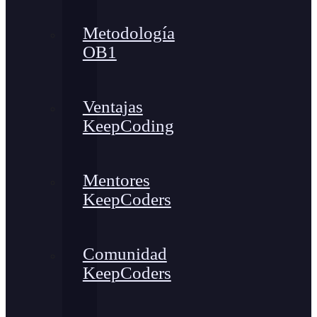
Metodología
OB1
Ventajas
KeepCoding
Mentores
KeepCoders
Comunidad
KeepCoders