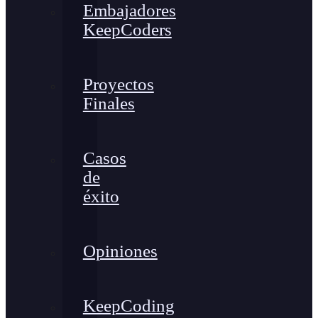
Embajadores
KeepCoders
Proyectos
Finales
Casos
de
éxito
Opiniones
KeepCoding