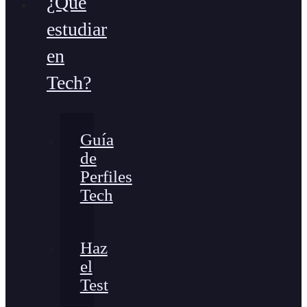
¿Qué
estudiar
en
Tech?
Guía
de
Perfiles
Tech
Haz
el
Test