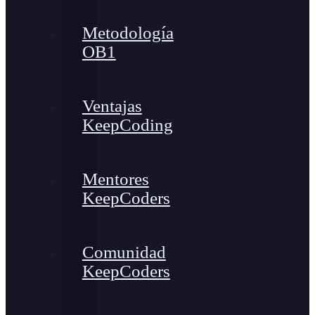
Metodología
OB1
Ventajas
KeepCoding
Mentores
KeepCoders
Comunidad
KeepCoders