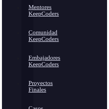
Mentores
KeepCoders
Comunidad
KeepCoders
Embajadores
KeepCoders
Proyectos
Finales
Casos