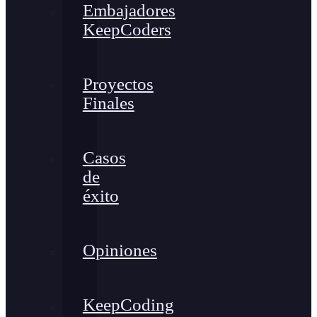
Embajadores
KeepCoders
Proyectos
Finales
Casos
de
éxito
Opiniones
KeepCoding