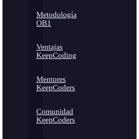
Metodología
OB1
Ventajas
KeepCoding
Mentores
KeepCoders
Comunidad
KeepCoders