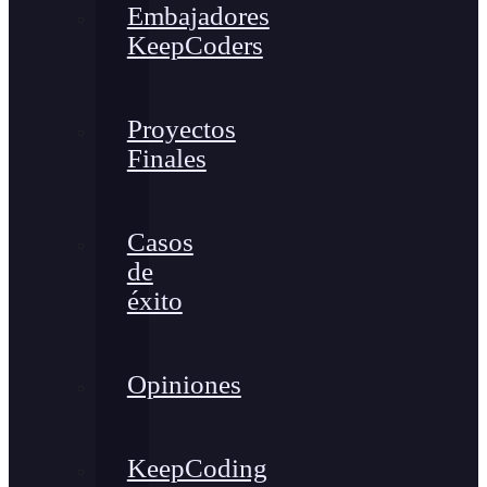
Embajadores
KeepCoders
Proyectos
Finales
Casos
de
éxito
Opiniones
KeepCoding