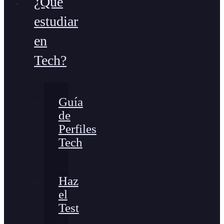
¿Qué
estudiar
en
Tech?
Guía
de
Perfiles
Tech
Haz
el
Test