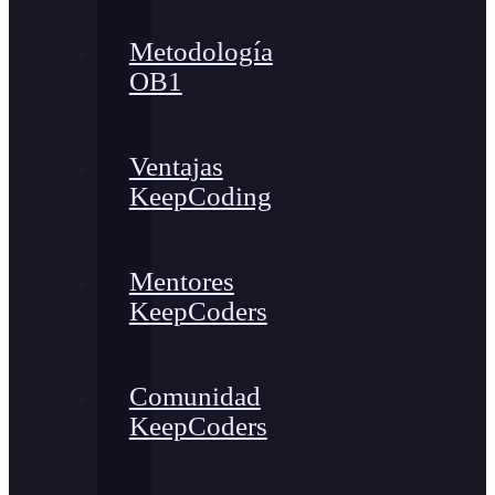
Metodología
OB1
Ventajas
KeepCoding
Mentores
KeepCoders
Comunidad
KeepCoders