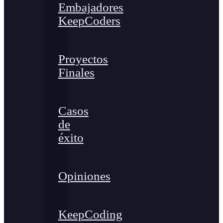
Embajadores
KeepCoders
Proyectos
Finales
Casos
de
éxito
Opiniones
KeepCoding