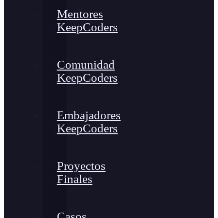
Mentores
KeepCoders
Comunidad
KeepCoders
Embajadores
KeepCoders
Proyectos
Finales
Casos