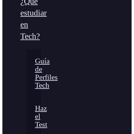
¿Qué
estudiar
en
Tech?
Guía
de
Perfiles
Tech
Haz
el
Test