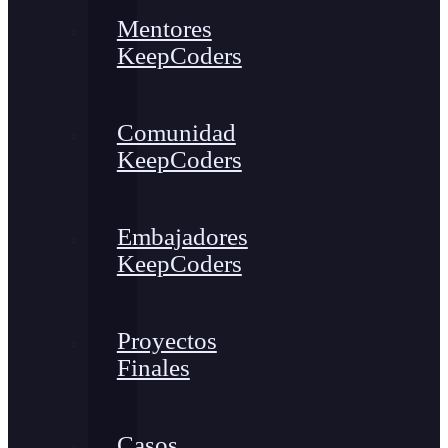
Mentores
KeepCoders
Comunidad
KeepCoders
Embajadores
KeepCoders
Proyectos
Finales
Casos