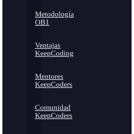
Metodología
OB1
Ventajas
KeepCoding
Mentores
KeepCoders
Comunidad
KeepCoders