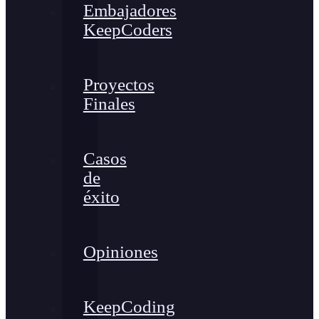
Embajadores
KeepCoders
Proyectos
Finales
Casos
de
éxito
Opiniones
KeepCoding