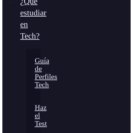
¿Qué
estudiar
en
Tech?
Guía
de
Perfiles
Tech
Haz
el
Test