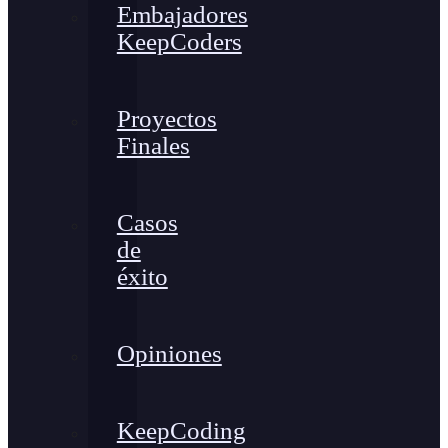
Embajadores
KeepCoders
Proyectos
Finales
Casos
de
éxito
Opiniones
KeepCoding