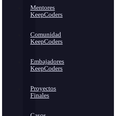
Mentores
KeepCoders
Comunidad
KeepCoders
Embajadores
KeepCoders
Proyectos
Finales
Casos