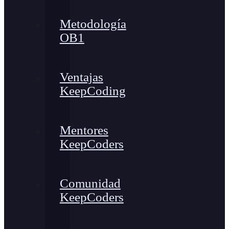
Metodología
OB1
Ventajas
KeepCoding
Mentores
KeepCoders
Comunidad
KeepCoders