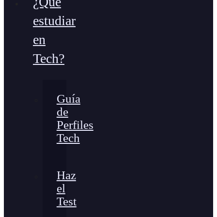
¿Qué
estudiar
en
Tech?
Guía
de
Perfiles
Tech
Haz
el
Test