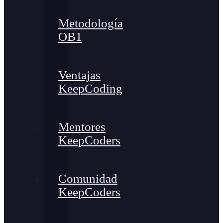
Metodología
OB1
Ventajas
KeepCoding
Mentores
KeepCoders
Comunidad
KeepCoders