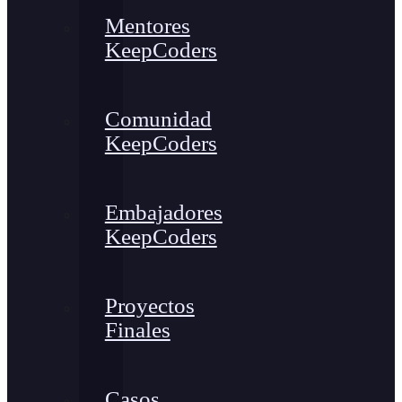
Mentores
KeepCoders
Comunidad
KeepCoders
Embajadores
KeepCoders
Proyectos
Finales
Casos