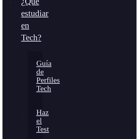
¿Qué
estudiar
en
Tech?
Guía
de
Perfiles
Tech
Haz
el
Test