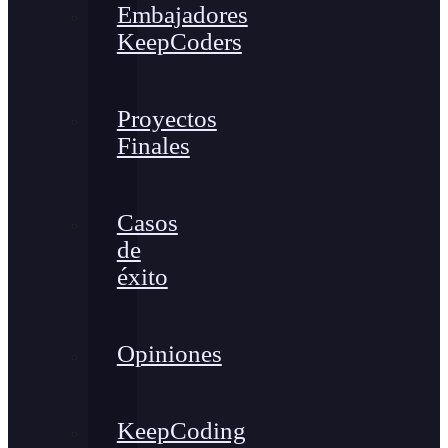
Embajadores
KeepCoders
Proyectos
Finales
Casos
de
éxito
Opiniones
KeepCoding