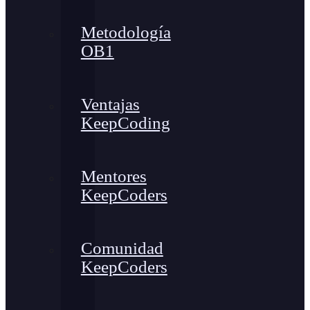
Metodología
OB1
Ventajas
KeepCoding
Mentores
KeepCoders
Comunidad
KeepCoders