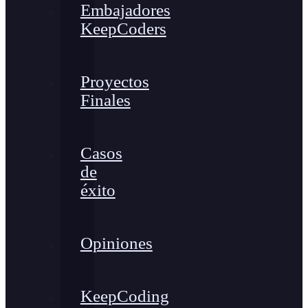
Embajadores
KeepCoders
Proyectos
Finales
Casos
de
éxito
Opiniones
KeepCoding