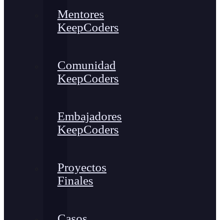
Mentores
KeepCoders
Comunidad
KeepCoders
Embajadores
KeepCoders
Proyectos
Finales
Casos