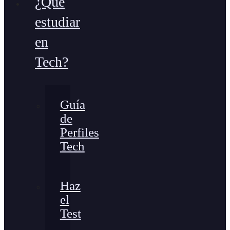
¿Qué
estudiar
en
Tech?
Guía
de
Perfiles
Tech
Haz
el
Test