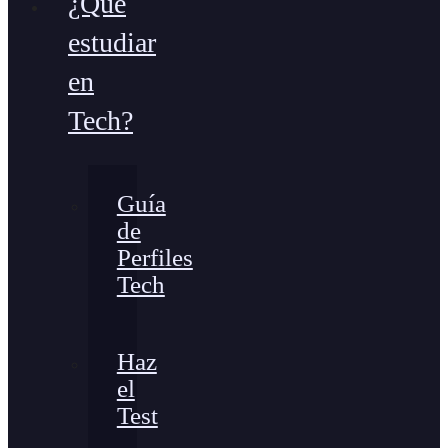
¿Qué
estudiar
en
Tech?
Guía
de
Perfiles
Tech
Haz
el
Test