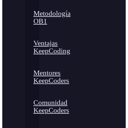
Metodología
OB1
Ventajas
KeepCoding
Mentores
KeepCoders
Comunidad
KeepCoders