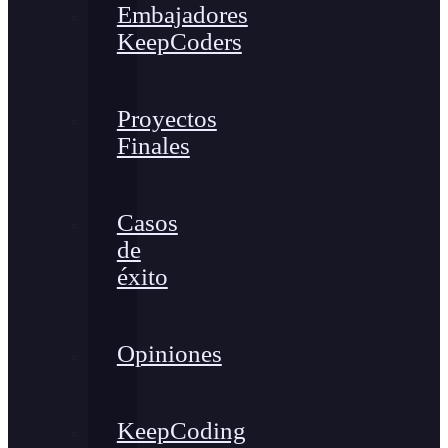
Embajadores
KeepCoders
Proyectos
Finales
Casos
de
éxito
Opiniones
KeepCoding