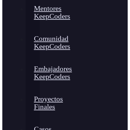
Mentores
KeepCoders
Comunidad
KeepCoders
Embajadores
KeepCoders
Proyectos
Finales
Casos