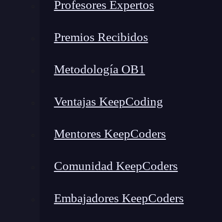
Profesores Expertos
¿Qué es el AUC (Area Under the Curve)?
Ejemplo práctico de curva ROC en Python
Premios Recibidos
¿Cuándo usar la curva ROC?
Diferencia entre curva ROC y otras métricas
Metodología OB1
Ejercicio práctico: Curva ROC
Conclusión sobre la curva ROC
Ventajas KeepCoding
¿Qué es la curva ROC?
Mentores KeepCoders
La
curva ROC
(Receiver Operating Characteris
r
endimiento de un modelo de clasificación bi
Comunidad KeepCoders
Se creó originalmente para analizar señales en 
Embajadores KeepCoders
estadística y
aprendizaje automático
. En esenci