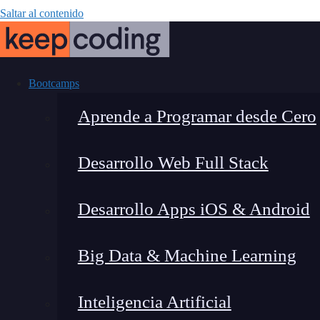
Saltar al contenido
Bootcamps
Aprende a Programar desde Cero
Desarrollo Web Full Stack
Curva ROC: Qué
Desarrollo Apps iOS & Android
por qué es c
Big Data & Machine Learning
Inteligencia Artificial