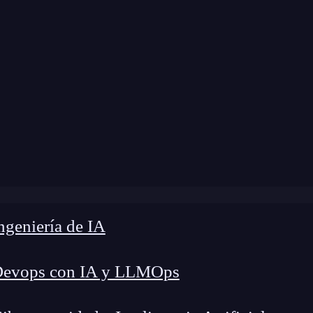
a modificación:
15 de abril de 2025 |
Tiempo de 
 Qué es, cómo interpretarla y por qué es clave en Machi
geniería de IA
Devops con IA y LLMOps