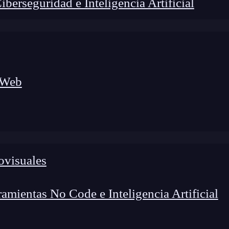
erseguridad e Inteligencia Artificial
 Web
ovisuales
foco en el desarrollo de talento y el análisis del sector
o evolucionan las tecnologías, qué competencias demanda el
 el entorno tech.
mientas No Code e Inteligencia Artificial