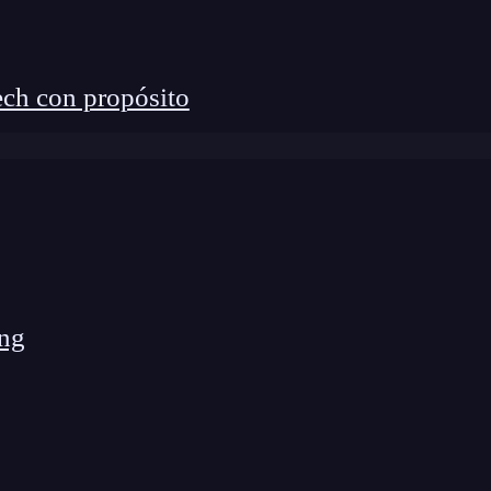
0,1), lo que indica 0 falsos positivos y 100% de
ch con propósito
torio (AUC = 0.5).
to superior izquierdo
, mejor es el modelo.
e)?
OC en un único número.
ng