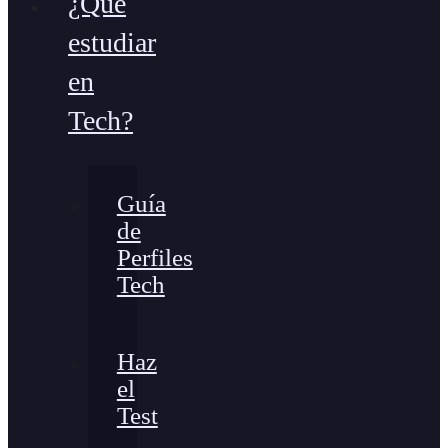
¿Qué
estudiar
en
Tech?
Guía
de
Perfiles
Tech
Haz
el
Test