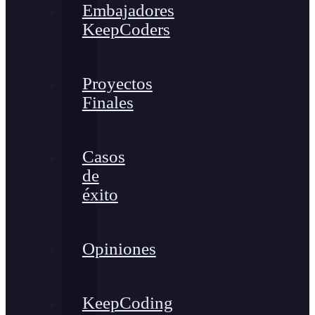
Embajadores
KeepCoders
Proyectos
Finales
Casos
de
éxito
Opiniones
KeepCoding