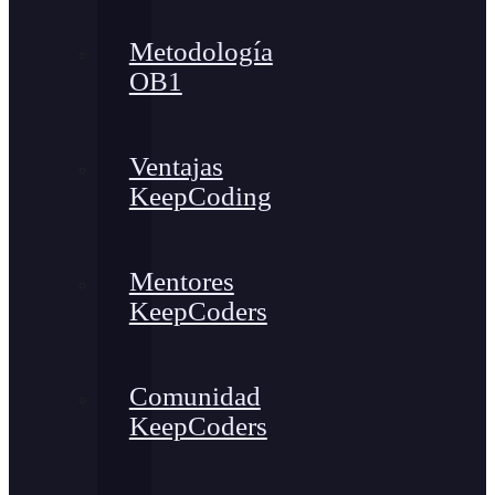
Metodología
OB1
Ventajas
KeepCoding
Mentores
KeepCoders
Comunidad
KeepCoders