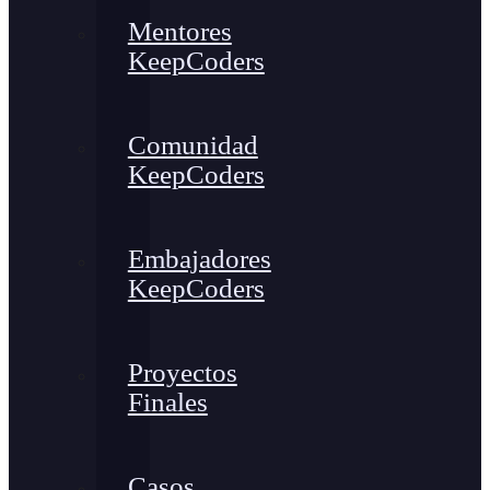
Mentores
KeepCoders
Comunidad
KeepCoders
Embajadores
KeepCoders
Proyectos
Finales
Casos