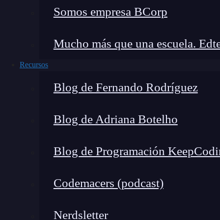
Somos empresa BCorp
Mucho más que una escuela. Edte
Recursos
Blog de Fernando Rodríguez
Blog de Adriana Botelho
Blog de Programación KeepCodi
En mis proyectos, estas funcionalidades se han 
Codemacers (podcast)
Editor visual en vivo: Ver y editar tu pági
Widgets variados: Más de 90 elementos par
Nerdsletter
botones, iconos y hasta menús.