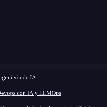
modificación:
17 de octubre de 2025 |
Tiempo de 
r todo lo que necesitas saber: Para crear páginas web prof
geniería de IA
Devops con IA y LLMOps