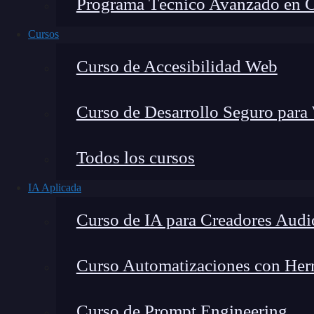
Programa Técnico Avanzado en Cib
Cursos
Curso de Accesibilidad Web
Curso de Desarrollo Seguro para
Todos los cursos
IA Aplicada
Lucia Gómez Salgado
Curso de IA para Creadores Audi
Contribuyo a acercar la realidad del sector tecno
visión de mercado y experiencia directa en proces
Curso Automatizaciones con Herra
Curso de Prompt Engineering