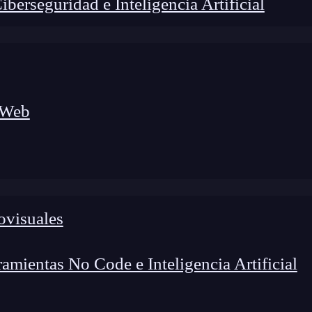
erseguridad e Inteligencia Artificial
 Web
ovisuales
lógico a nuevos profesionales, combinando conocimiento práctico,
os de transformación profesional.
mientas No Code e Inteligencia Artificial