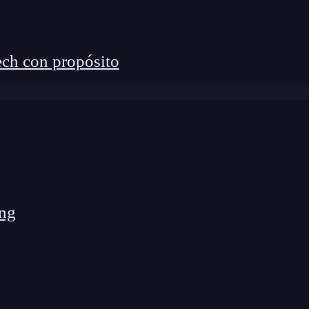
ch con propósito
ng
vuelto las imprescindibles:
na sin cambiar de ventana.
a añadir, incluyendo imágenes, vídeos, formularios,