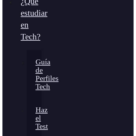
¿Qué
estudiar
en
Tech?
Guía
de
Perfiles
Tech
Haz
el
Test