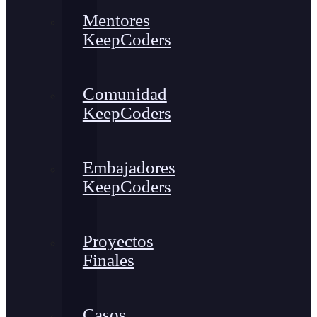
Mentores
KeepCoders
Comunidad
KeepCoders
Embajadores
KeepCoders
Proyectos
Finales
Casos