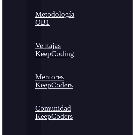
Metodología
OB1
Ventajas
KeepCoding
Mentores
KeepCoders
Comunidad
KeepCoders