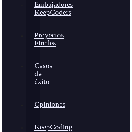
Embajadores
KeepCoders
Proyectos
Finales
Casos
de
éxito
Opiniones
KeepCoding