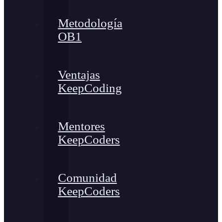
Metodología
OB1
Ventajas
KeepCoding
Mentores
KeepCoders
Comunidad
KeepCoders