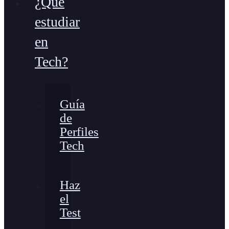
¿Qué
estudiar
en
Tech?
Guía
de
Perfiles
Tech
Haz
el
Test