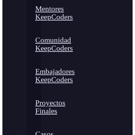
Mentores
KeepCoders
Comunidad
KeepCoders
Embajadores
KeepCoders
Proyectos
Finales
Casos