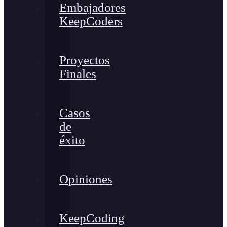
Embajadores
KeepCoders
Proyectos
Finales
Casos
de
éxito
Opiniones
KeepCoding