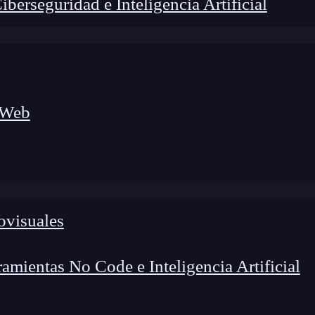
erseguridad e Inteligencia Artificial
 Web
lógico a nuevos profesionales, combinando conocimiento práctico,
os de transformación profesional.
ovisuales
mientas No Code e Inteligencia Artificial
un mecanismo que comprueba el correcto