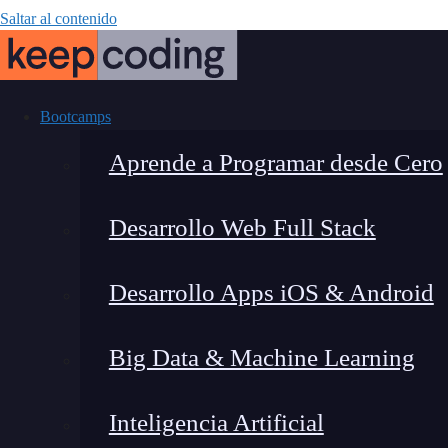
Saltar al contenido
Bootcamps
Aprende a Programar desde Cero
Desarrollo Web Full Stack
¿Qué es mock y
Desarrollo Apps iOS & Android
Big Data & Machine Learning
Inteligencia Artificial
Lucia Gómez Salgado
|
Última m