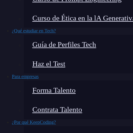
funcionamiento de un fragmento del
código fu
incluye elementos como
mock
y
fake
en prueba
Curso de Ética en la lA Generativ
dependencias externas en la ejecución
de los
¿Qué estudiar en Tech?
De manera que, si quieres conocer
todo lo nec
Guía de Perfiles Tech
pruebas unitarias,
así como sus características 
¿Qué encontrarás en este post?
Haz el Test
Para empresas
Forma Talento
¿Qué es mock y fake en pruebas unitarias?
Mocks
Contrata Talento
Fake
¿Por qué KeepCoding?
¿Qué es mock y fake en prue