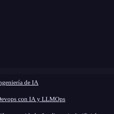
»
Blog
»
¿Qué es mock y fake en pruebas unitarias?
geniería de IA
Devops con IA y LLMOps