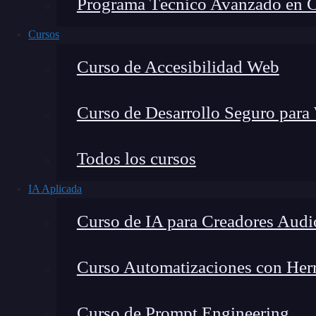
Programa Técnico Avanzado en Cib
Cursos
Curso de Accesibilidad Web
Curso de Desarrollo Seguro para
Lucia Gómez Salgado
Todos los cursos
Contribuyo a acercar la realidad del sector tecno
IA Aplicada
visión de mercado y experiencia directa en proces
Curso de IA para Creadores Audi
Curso Automatizaciones con Herra
Las pruebas unitarias
o
unit test
se refieren a 
Curso de Prompt Engineering