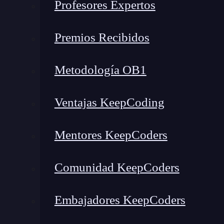
Profesores Expertos
Aunque los términos de
mock
fake
en
pruebas u
que
cada una de estas opciones se enfoca en 
Premios Recibidos
Mocks
Metodología OB1
Los
mocks
se definen como herramientas de imp
Ventajas KeepCoding
solicitado. De modo que un unit mock en las pr
observación en las situaciones en las que se ne
Mentores KeepCoders
enfocado en prevenir la inclusión de requisi
También es importante destacar que los mok dat
Comunidad KeepCoders
validación de la presencia de un estado específ
prueba pasa o presenta dificultades que la ll
Embajadores KeepCoders
Fake