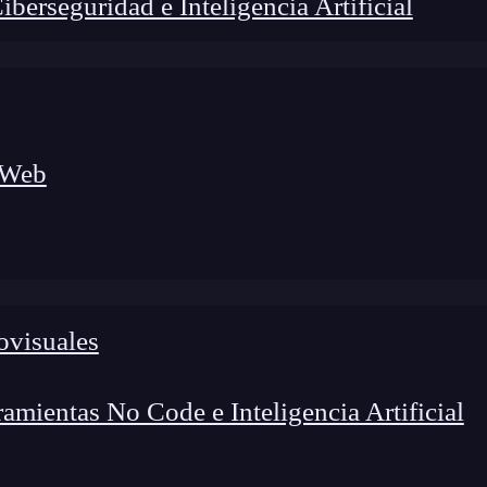
erseguridad e Inteligencia Artificial
 Web
lógico a nuevos profesionales, combinando conocimiento práctico,
os de transformación profesional.
ovisuales
mientas No Code e Inteligencia Artificial
enerales de
qué es Outlet Collection en
Xcode
.