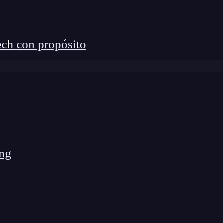
los fundamentos para los diseños enfocados tanto en
o de aplicaciones que harán que tus productos
de
programación
más importantes para un
ch con propósito
ntate ahora para continuar aprendiendo sobre
ng