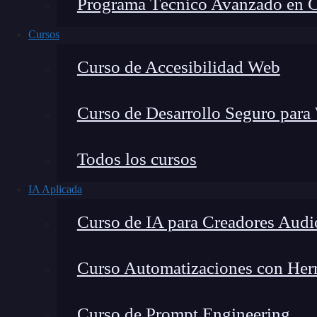
Programa Técnico Avanzado en Cib
Cursos
Curso de Accesibilidad Web
Curso de Desarrollo Seguro para
Lucia Gómez Salgado
Todos los cursos
Contribuyo a acercar la realidad del sector tecno
IA Aplicada
visión de mercado y experiencia directa en proces
Curso de IA para Creadores Audi
Curso Automatizaciones con Herra
En este post, te explicamos algunos aspectos g
Curso de Prompt Engineering