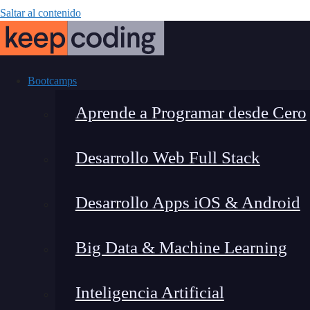
Saltar al contenido
Bootcamps
Aprende a Programar desde Cero
Desarrollo Web Full Stack
Qué es Out
Desarrollo Apps iOS & Android
Big Data & Machine Learning
Inteligencia Artificial
Lucia Gómez Salgado
|
Última