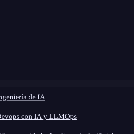
e
»
Blog
»
Qué es Outlet Collection en Xcode
geniería de IA
Devops con IA y LLMOps