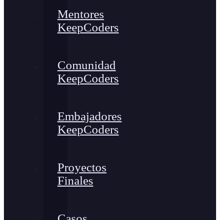
Mentores
KeepCoders
Comunidad
KeepCoders
Embajadores
KeepCoders
Proyectos
Finales
Casos