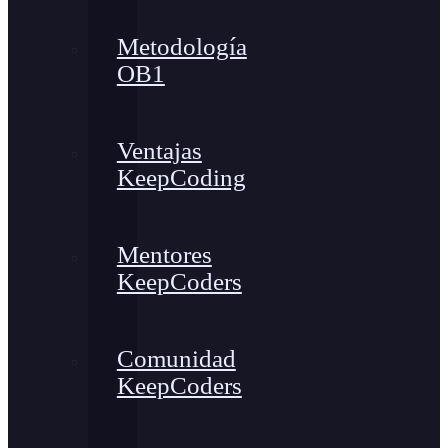
Metodología
OB1
Ventajas
KeepCoding
Mentores
KeepCoders
Comunidad
KeepCoders