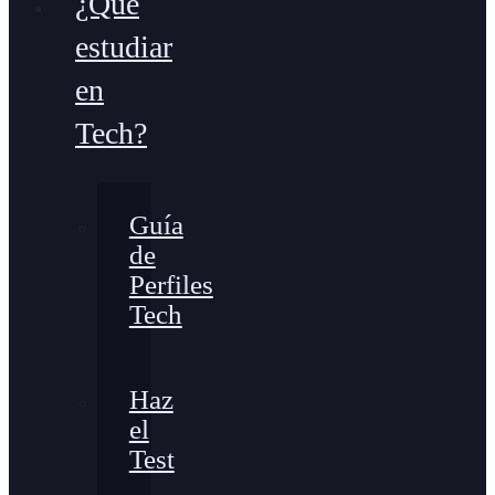
¿Qué
estudiar
en
Tech?
Guía
de
Perfiles
Tech
Haz
el
Test