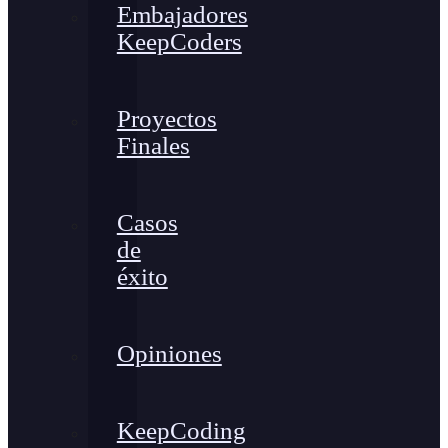
Embajadores
KeepCoders
Proyectos
Finales
Casos
de
éxito
Opiniones
KeepCoding