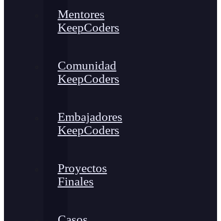
Mentores
KeepCoders
Comunidad
KeepCoders
Embajadores
KeepCoders
Proyectos
Finales
Casos