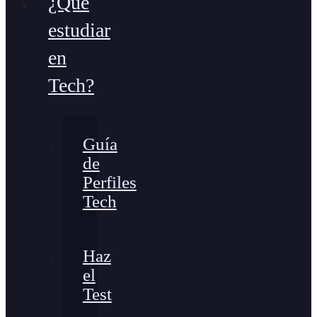
¿Qué
estudiar
en
Tech?
Guía
de
Perfiles
Tech
Haz
el
Test