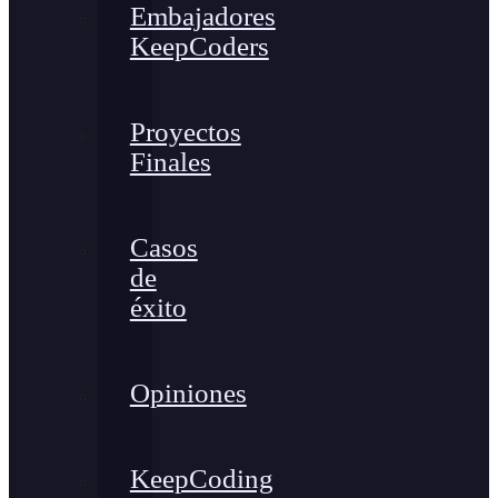
Embajadores
KeepCoders
Proyectos
Finales
Casos
de
éxito
Opiniones
KeepCoding