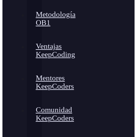
Metodología
OB1
Ventajas
KeepCoding
Mentores
KeepCoders
Comunidad
KeepCoders