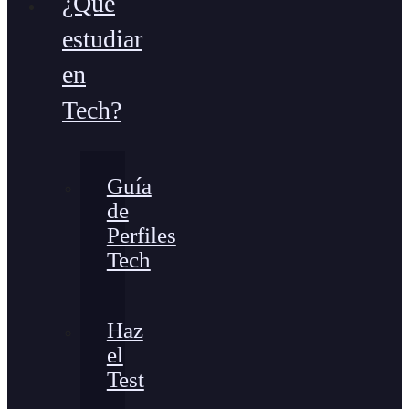
¿Qué
estudiar
en
Tech?
Guía
de
Perfiles
Tech
Haz
el
Test