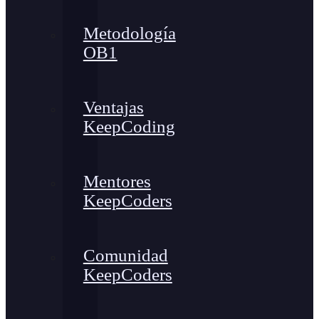
Metodología
OB1
Ventajas
KeepCoding
Mentores
KeepCoders
Comunidad
KeepCoders