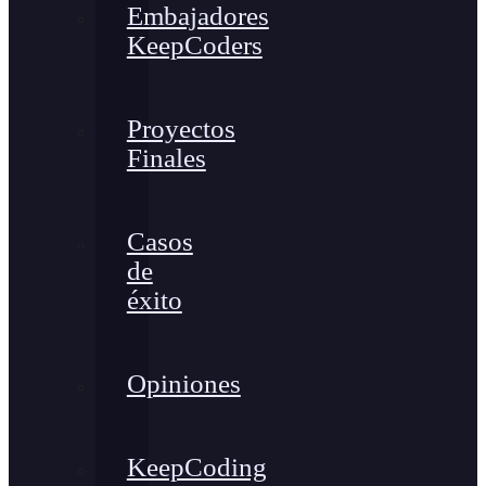
Embajadores
KeepCoders
Proyectos
Finales
Casos
de
éxito
Opiniones
KeepCoding