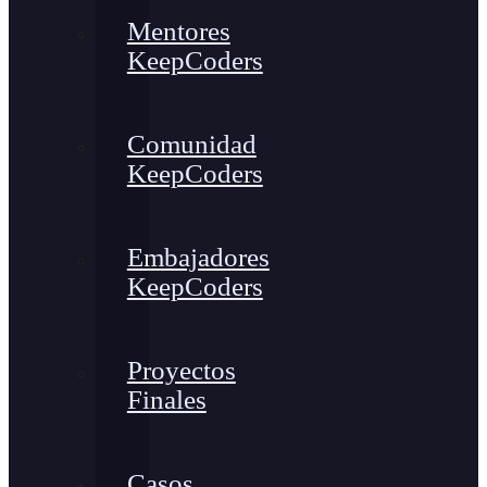
Mentores
KeepCoders
Comunidad
KeepCoders
Embajadores
KeepCoders
Proyectos
Finales
Casos