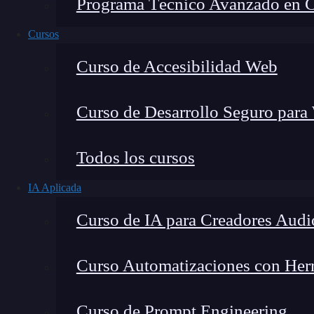
Programa Técnico Avanzado en Cib
Cursos
Curso de Accesibilidad Web
Curso de Desarrollo Seguro para
Lucia Gómez Salgado
Todos los cursos
Contribuyo a acercar la realidad del sector tecno
IA Aplicada
visión de mercado y experiencia directa en proces
Curso de IA para Creadores Audi
Curso Automatizaciones con Herra
Los colores de los elementos gráficos que agre
Curso de Prompt Engineering