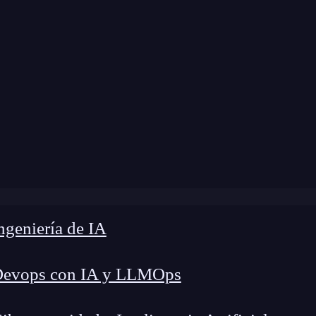
ome
»
Blog
»
¿Qué es la psicología del color?
geniería de IA
Devops con IA y LLMOps