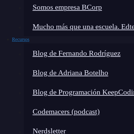
Somos empresa BCorp
Mucho más que una escuela. Edte
🔴 ¿Quieres entrar de l
Recursos
Descubre el
Desarrollo de Apps
Móviles Fu
más completa del mercado
Blog de Fernando Rodríguez
👉 Prueba gratis el Bootcamp en D
Blog de Adriana Botelho
En el campo del diseño gráfico es necesario rea
Blog de Programación KeepCodi
necesitan destacar con algún color y tener en 
ya que puede generar un caos visual. Lo más 
Codemacers (podcast)
Cuando aplicamos el color de manera correcta 
intervenir en ese lenguaje no verbal de los c
Nerdsletter