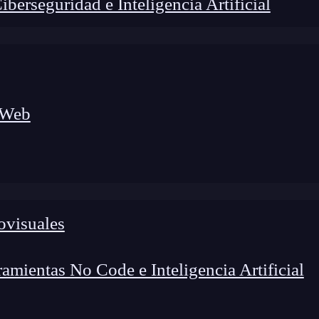
erseguridad e Inteligencia Artificial
 Web
lógico a nuevos profesionales, combinando conocimiento práctico,
os de transformación profesional.
ovisuales
mientas No Code e Inteligencia Artificial
gamos en una aplicación o web influyen en la