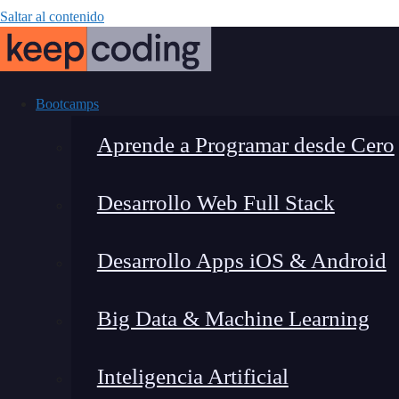
Saltar al contenido
Bootcamps
Aprende a Programar desde Cero
Desarrollo Web Full Stack
¿Qué es l
Desarrollo Apps iOS & Android
Big Data & Machine Learning
Inteligencia Artificial
Lucia Gómez Salgado
|
Última