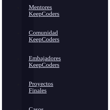
Mentores
KeepCoders
Comunidad
KeepCoders
Embajadores
KeepCoders
Proyectos
Finales
Casos