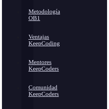
Metodología
OB1
Ventajas
KeepCoding
Mentores
KeepCoders
Comunidad
KeepCoders