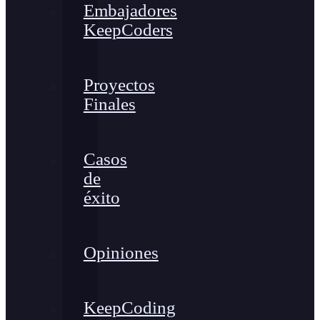
Embajadores
KeepCoders
Proyectos
Finales
Casos
de
éxito
Opiniones
KeepCoding