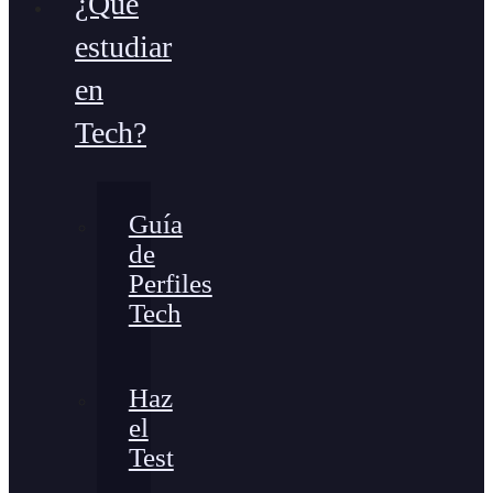
¿Qué
estudiar
en
Tech?
Guía
de
Perfiles
Tech
Haz
el
Test