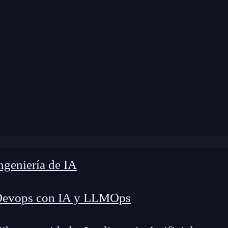
»
Blog
»
¿Qué es System Volume Information?
geniería de IA
Devops con IA y LLMOps