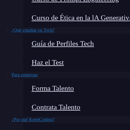
almacenar información relacionada con la r
restauración y las
copias de seguridad
. La Syst
Curso de Ética en la lA Generativ
unidades formateadas con el
sistema de archivo
¿Qué estudiar en Tech?
Veamos a continuación un poco más a fondo el f
Guía de Perfiles Tech
¿Qué encontrarás en este post?
Haz el Test
Para empresas
Forma Talento
System Volume Information
La shadow copy y la System Volume Information
Contrata Talento
Funciones de la System Volume Information
¿Cómo seguir aprendiendo sobre ciberseguridad?
¿Por qué KeepCoding?