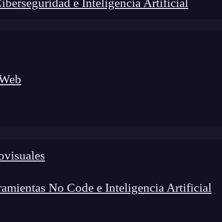
erseguridad e Inteligencia Artificial
 Web
foco en el desarrollo de talento y el análisis del sector
o evolucionan las tecnologías, qué competencias demanda el
 el entorno tech.
ovisuales
mientas No Code e Inteligencia Artificial
el sistema operativo Windows que se utiliza para