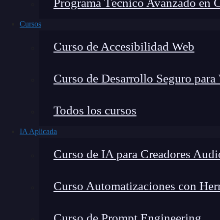
Programa Técnico Avanzado en Cib
Cursos
Curso de Accesibilidad Web
Curso de Desarrollo Seguro para
Montana Martín López
Todos los cursos
Especialista en tecnología y formación digital, con 
IA Aplicada
tecnológico. Mi trabajo se centra en entender cóm
mercado y cómo se produce la transición real hacia
Curso de IA para Creadores Audi
Curso Automatizaciones con Herra
System Volume Information es una carpeta d
Curso de Prompt Engineering