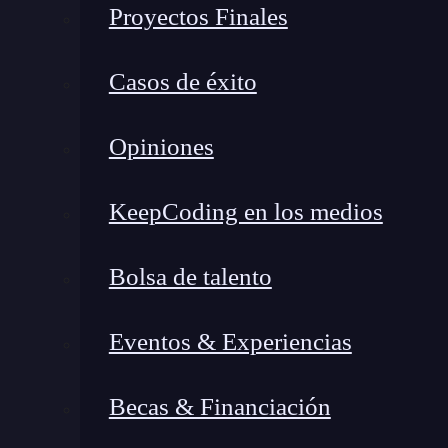
Proyectos Finales
Casos de éxito
Opiniones
KeepCoding en los medios
Bolsa de talento
System volume information
La shadow copy y la System
Eventos & Experiencias
En otro artículo hemos visto en qué consiste la
Becas & Financiación
instantánea de volumen es una funcionalidad p