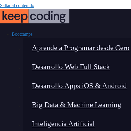
Saltar al contenido
Bootcamps
Aprende a Programar desde Cero
Desarrollo Web Full Stack
¿Qué es Sys
Desarrollo Apps iOS & Android
Big Data & Machine Learning
Inteligencia Artificial
Montana Martín López
|
Últim