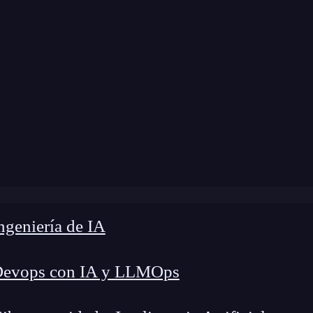
ome
»
Blog
»
¿Qué es un arreglo en Python?
geniería de IA
Devops con IA y LLMOps