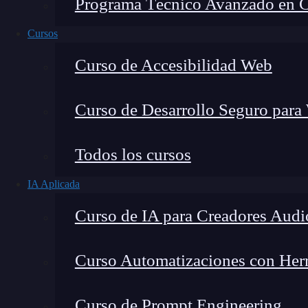
Programa Técnico Avanzado en Cib
Cursos
Curso de Accesibilidad Web
Curso de Desarrollo Seguro para
Lucia Gómez Salgado
Todos los cursos
Contribuyo a acercar la realidad del sector tecno
IA Aplicada
visión de mercado y experiencia directa en proces
Curso de IA para Creadores Audi
Curso Automatizaciones con Herra
Los
arreglos en programación
con
Python
son 
Curso de Prompt Engineering