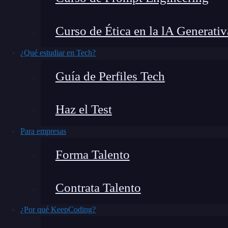
almacenar colecciones de elementos del mismo tip
arreglos ofrecen operaciones como indexación,
Curso de Ética en la lA Generativ
diferencia de las listas, los arreglos requieren
desde el principio. Veamos un poco más solo lo
¿Qué estudiar en Tech?
nuestro código.
Guía de Perfiles Tech
Haz el Test
Para empresas
Forma Talento
Contrata Talento
¿Por qué KeepCoding?