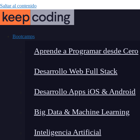
Saltar al contenido
Bootcamps
Aprende a Programar desde Cero
Desarrollo Web Full Stack
¿Qué es 
Desarrollo Apps iOS & Android
Big Data & Machine Learning
Inteligencia Artificial
Lucia Gómez Salgado
|
Última