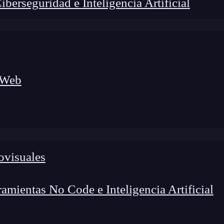
erseguridad e Inteligencia Artificial
 Web
lógico a nuevos profesionales, combinando conocimiento práctico,
os de transformación profesional.
ovisuales
mientas No Code e Inteligencia Artificial
estructuras de datos fundamentales que permiten