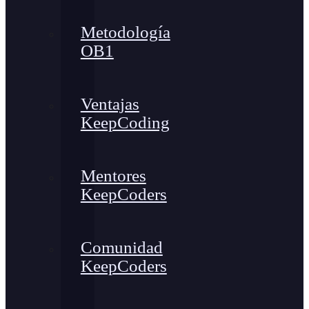
Metodología
OB1
Ventajas
KeepCoding
Mentores
KeepCoders
Comunidad
KeepCoders