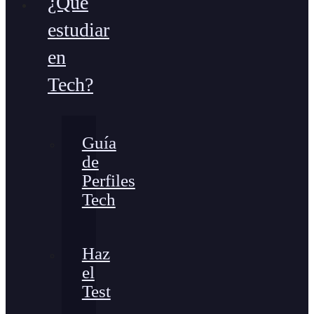
¿Qué
estudiar
en
Tech?
Guía
de
Perfiles
Tech
Haz
el
Test