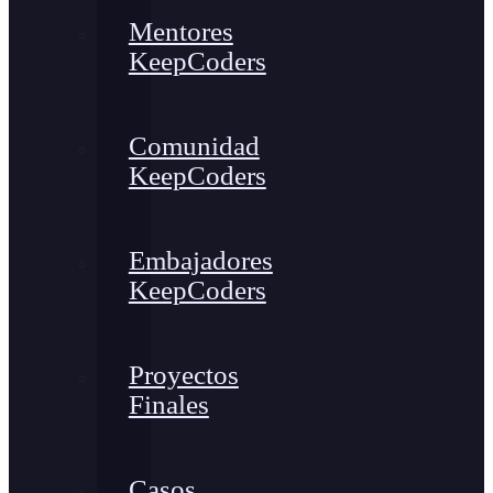
Mentores
KeepCoders
Comunidad
KeepCoders
Embajadores
KeepCoders
Proyectos
Finales
Casos