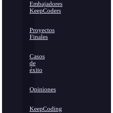
Embajadores
KeepCoders
Proyectos
Finales
Casos
de
éxito
Opiniones
KeepCoding