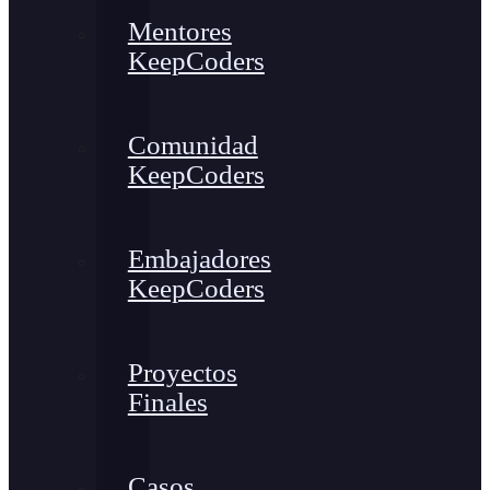
Mentores
KeepCoders
Comunidad
KeepCoders
Embajadores
KeepCoders
Proyectos
Finales
Casos