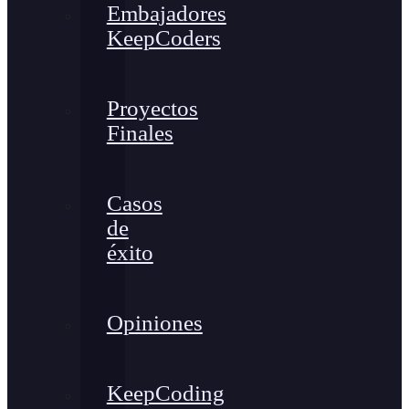
Embajadores
KeepCoders
Proyectos
Finales
Casos
de
éxito
Opiniones
KeepCoding