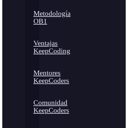
Metodología
OB1
Ventajas
KeepCoding
Mentores
KeepCoders
Comunidad
KeepCoders