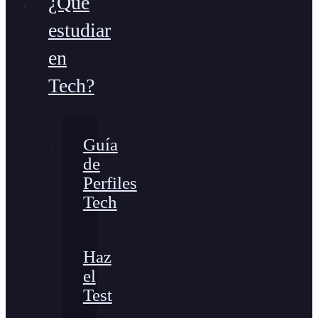
¿Qué
estudiar
en
Tech?
Guía
de
Perfiles
Tech
Haz
el
Test