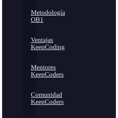
Metodología
OB1
Ventajas
KeepCoding
Mentores
KeepCoders
Comunidad
KeepCoders