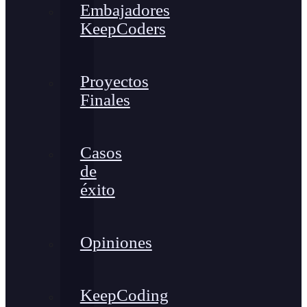
Embajadores
KeepCoders
Proyectos
Finales
Casos
de
éxito
Opiniones
KeepCoding