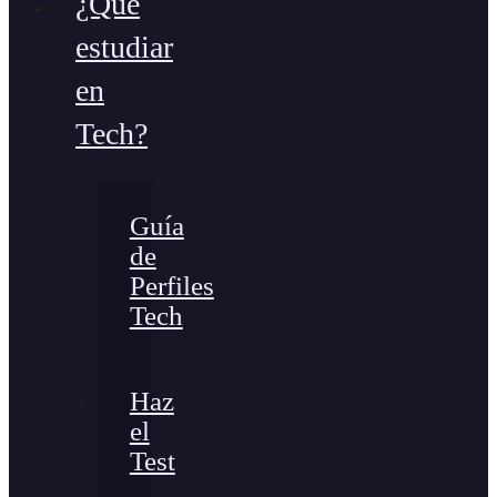
¿Qué
estudiar
en
Tech?
Guía
de
Perfiles
Tech
Haz
el
Test