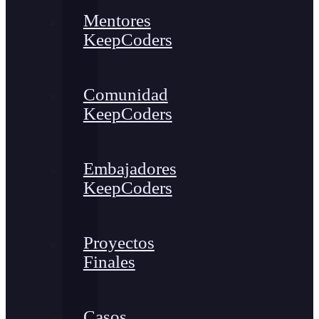
Mentores
KeepCoders
Comunidad
KeepCoders
Embajadores
KeepCoders
Proyectos
Finales
Casos