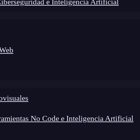
erseguridad e Inteligencia Artificial
 Web
foco en el desarrollo de talento y el análisis del sector
o evolucionan las tecnologías, qué competencias demanda el
 el entorno tech.
ovisuales
mientas No Code e Inteligencia Artificial
ata de un ciberataque criptográfico cuyo concepto es