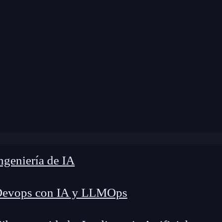
me
»
Blog
»
¿Qué es un padding oracle attack?
geniería de IA
Devops con IA y LLMOps