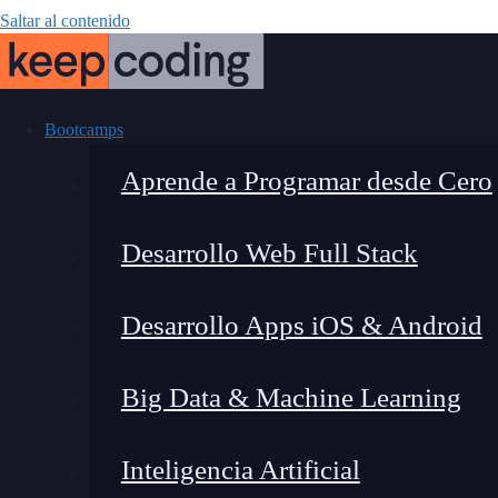
Saltar al contenido
Bootcamps
Aprende a Programar desde Cero
Desarrollo Web Full Stack
¿Qué es un
Desarrollo Apps iOS & Android
Big Data & Machine Learning
Inteligencia Artificial
Montana Martín López
|
Últim