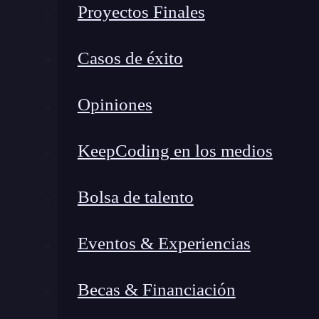
conceptos.
Proyectos Finales
¿Cómo funciona el modo de cifrado C
Casos de éxito
El modo de operación de cifrado por bloques
C
permite encriptar un conjunto de bloques a pa
Opiniones
inicialización
. CBC funciona del siguiente mo
KeepCoding en los medios
Al primer bloque de texto plano se le hac
(IV).
Bolsa de talento
Al resultado de la operación anterior se le
primer bloque de texto cifrado.
Eventos & Experiencias
Al primer bloque de texto cifrado se le 
texto plano.
Becas & Financiación
El resultado de la operación anterior se en