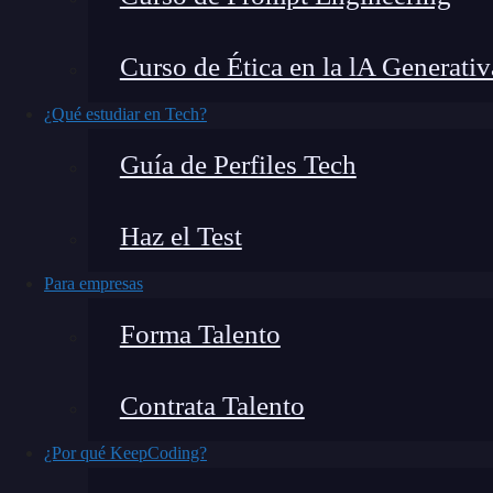
bastante simple, pero a la vez muy poderoso y
a partir de una cantidad mínima de inform
Curso de Ética en la lA Generativ
En este post, te explicaremos
qué es un
paddin
¿Qué estudiar en Tech?
funciona su proceso.
Guía de Perfiles Tech
¿Qué encontrarás en este post?
Haz el Test
Para empresas
Forma Talento
¿Qué es un padding oracle attack?
¿Cómo funciona el modo de cifrado CBC?
Contrata Talento
Padding
¿Cómo funciona el padding oracle attack?
¿Por qué KeepCoding?
¿Cómo aprender más?