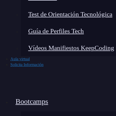
inicialización (IV).
Test de Orientación Tecnológica
Ahora bien, el uso de un IV hace que el modo 
(electronic code-book)
, pero esto
no implica q
Guía de Perfiles Tech
de sus principales fallos es ser vulnerable al
ata
el
padding oracle attack
.
Vídeos Manifiestos KeepCoding
Padding
Aula virtual
Solicita Información
Otro concepto que es necesario conocer para e
padding
.
El
padding
es el sistema que utiliza un modo d
hacen falta para completar el último bloque
Bootcamps
cuando la cantidad de bits es exacta igualment
para indicar que el mensaje ha terminado.