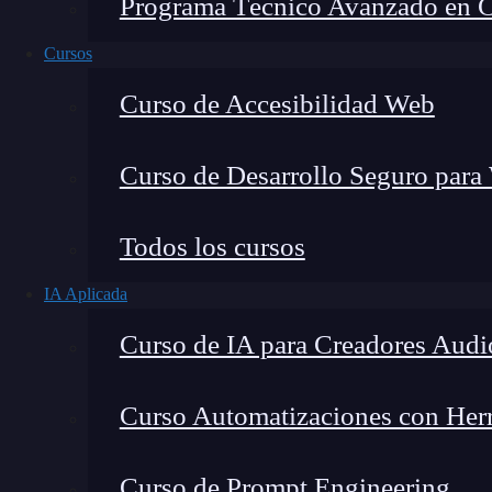
Programa Técnico Avanzado en Cib
Cursos
Curso de Accesibilidad Web
Curso de Desarrollo Seguro para
Montana Martín López
Todos los cursos
Especialista en tecnología y formación digital, con 
IA Aplicada
tecnológico. Mi trabajo se centra en entender cóm
mercado y cómo se produce la transición real hacia
Curso de IA para Creadores Audi
Curso Automatizaciones con Herra
¿Sabes qué es un
padding oracle attack
? Se tr
Curso de Prompt Engineering