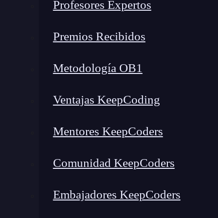
Profesores Expertos
¿Qué es un padding oracle a
Premios Recibidos
Un
padding oracle attack
es un
ciberataque c
descifrar un mensaje completo a partir de una 
Metodología OB1
El
padding oracle attack
se basa en una
vulner
Ventajas KeepCoding
sistema dé
la retroalimentación de si el
paddi
cantidad mínima de información sobre el mensa
Mentores KeepCoders
cierto es que si este dato se usa de la forma ad
cifrado con CBC.
Comunidad KeepCoders
Para entender qué es un
padding oracle attack
operación de cifrado por bloques CBC
y qué
Embajadores KeepCoders
explicarte cómo funciona un
padding oracle at