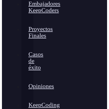
Embajadores
KeepCoders
Proyectos
Finales
Casos
de
éxito
Opiniones
KeepCoding