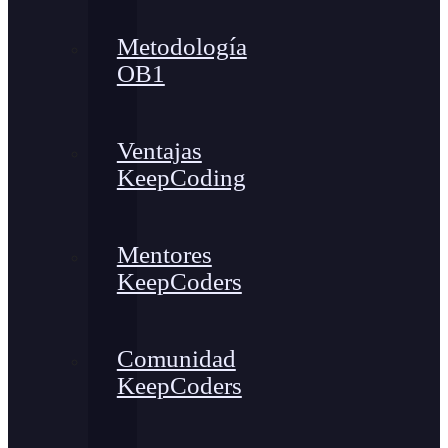
Metodología
OB1
Ventajas
KeepCoding
Mentores
KeepCoders
Comunidad
KeepCoders