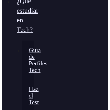
¿Qué
estudiar
en
Tech?
Guía
de
Perfiles
Tech
Haz
el
Test