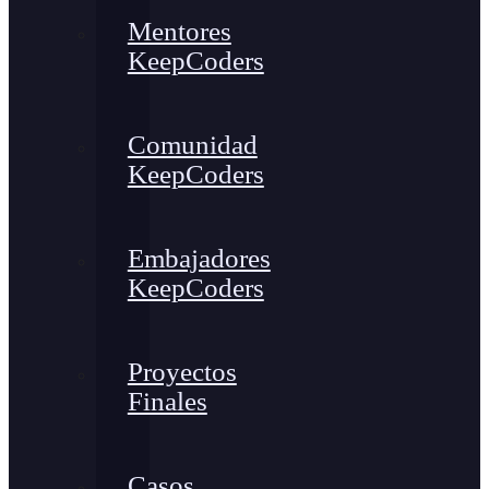
Mentores
KeepCoders
Comunidad
KeepCoders
Embajadores
KeepCoders
Proyectos
Finales
Casos