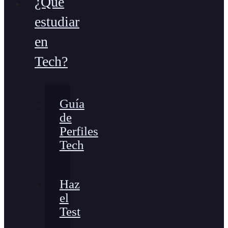
¿Qué
estudiar
en
Tech?
Guía
de
Perfiles
Tech
Haz
el
Test