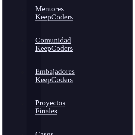
Mentores
KeepCoders
Comunidad
KeepCoders
Embajadores
KeepCoders
Proyectos
Finales
Casos