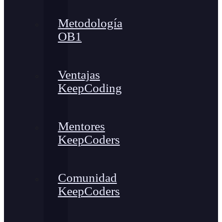
Metodología
OB1
Ventajas
KeepCoding
Mentores
KeepCoders
Comunidad
KeepCoders