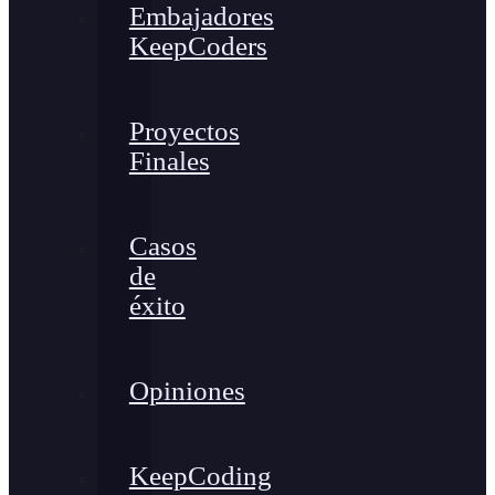
Embajadores
KeepCoders
Proyectos
Finales
Casos
de
éxito
Opiniones
KeepCoding