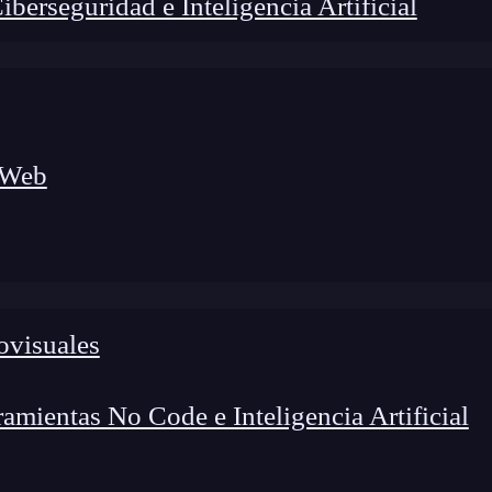
erseguridad e Inteligencia Artificial
 Web
foco en el desarrollo de talento y el análisis del sector
o evolucionan las tecnologías, qué competencias demanda el
 el entorno tech.
ovisuales
mientas No Code e Inteligencia Artificial
ork
en
ciberseguridad
?