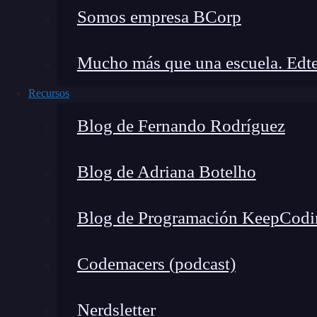
Somos empresa BCorp
completa del mercado y
👉 Prueba gratis el Bootcam
Mucho más que una escuela. Edte
Recursos
Este conjunto de prácticas forman parte de 
Blog de Fernando Rodríguez
evitar los incidentes y las brechas de seguri
inversión que termina por ahorrarle tiempo y d
Blog de Adriana Botelho
Si quieres
aprender
más sobre qué es Zeek y
encontrarás la formación íntegra e intensiva ide
Blog de Programación KeepCodi
Ciberseguridad
y
especialízate en tan solo 7 
y
solicita ya más información
!
Codemacers (podcast)
Nerdsletter