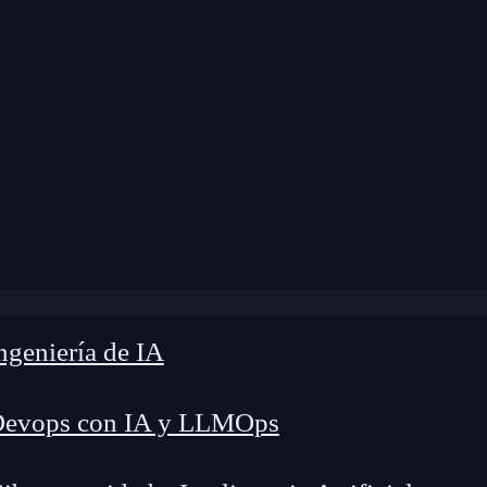
Home
»
Blog
»
¿Qué es Zeek?
geniería de IA
Devops con IA y LLMOps