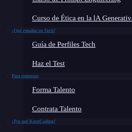
La seguridad de las redes depende, en buena 
Curso de Ética en la lA Generativ
utilizan con el fin de protegerlas
.
¿Qué estudiar en Tech?
Estas herramientas permiten monitorear el tráfi
Guía de Perfiles Tech
automática.
Haz el Test
De hecho, los
IDS/IPS (Intrusion Detection/Pr
Para empresas
función.
Forma Talento
¿Qué encontrarás en este post?
Contrata Talento
¿Por qué KeepCoding?
¿Qué es Zeek?