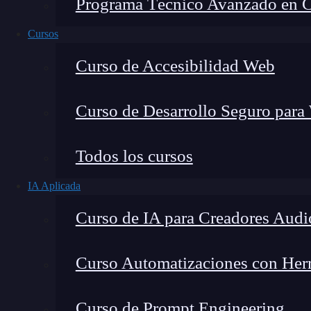
Programa Técnico Avanzado en Cib
Cursos
Curso de Accesibilidad Web
Curso de Desarrollo Seguro para
Montana Martín López
Todos los cursos
Especialista en tecnología y formación digital, con 
IA Aplicada
tecnológico. Mi trabajo se centra en entender cóm
mercado y cómo se produce la transición real hacia
Curso de IA para Creadores Audi
Curso Automatizaciones con Herra
¿
Qué es Zeek
y para qué se utiliza este
framew
Curso de Prompt Engineering