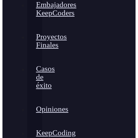
Embajadores
KeepCoders
Proyectos
Finales
Casos
de
éxito
Opiniones
KeepCoding