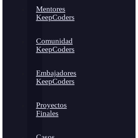
Mentores
KeepCoders
Comunidad
KeepCoders
Embajadores
KeepCoders
Proyectos
Finales
Casos