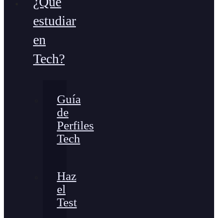
¿Qué
estudiar
en
Tech?
Guía
de
Perfiles
Tech
Haz
el
Test