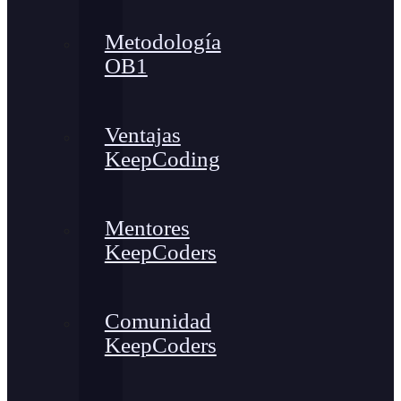
Metodología
OB1
Ventajas
KeepCoding
Mentores
KeepCoders
Comunidad
KeepCoders