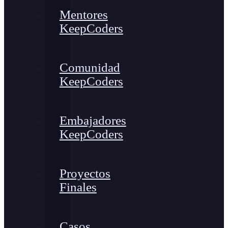
Mentores
KeepCoders
Comunidad
KeepCoders
Embajadores
KeepCoders
Proyectos
Finales
Casos