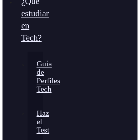
¿Qué
estudiar
en
Tech?
Guía
de
Perfiles
Tech
Haz
el
Test