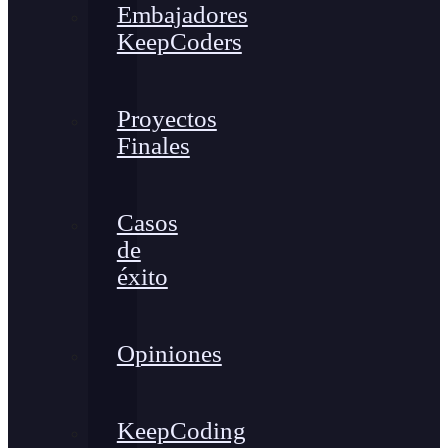
Embajadores
KeepCoders
Proyectos
Finales
Casos
de
éxito
Opiniones
KeepCoding