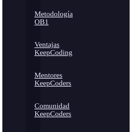
Metodología
OB1
Ventajas
KeepCoding
Mentores
KeepCoders
Comunidad
KeepCoders