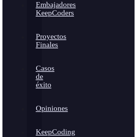
Embajadores
KeepCoders
Proyectos
Finales
Casos
de
éxito
Opiniones
KeepCoding