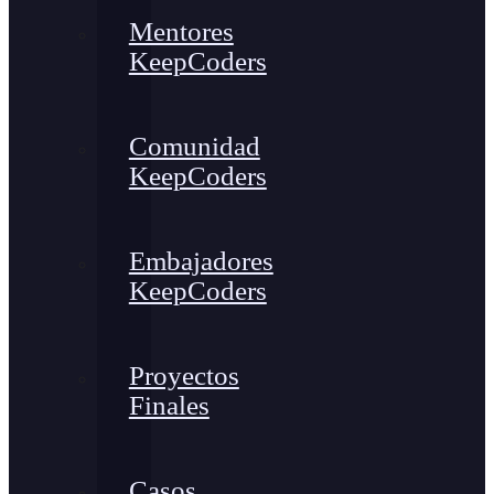
Mentores
KeepCoders
Comunidad
KeepCoders
Embajadores
KeepCoders
Proyectos
Finales
Casos