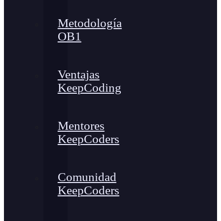
Metodología
OB1
Ventajas
KeepCoding
Mentores
KeepCoders
Comunidad
KeepCoders