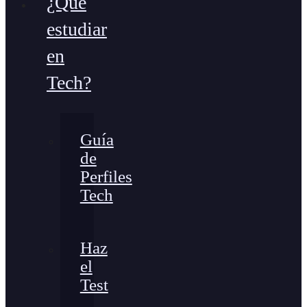
¿Qué
estudiar
en
Tech?
Guía
de
Perfiles
Tech
Haz
el
Test