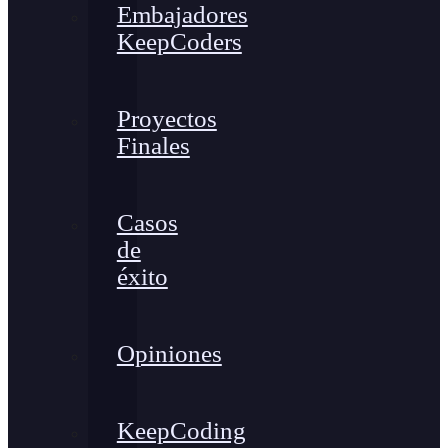
Embajadores
KeepCoders
Proyectos
Finales
Casos
de
éxito
Opiniones
KeepCoding