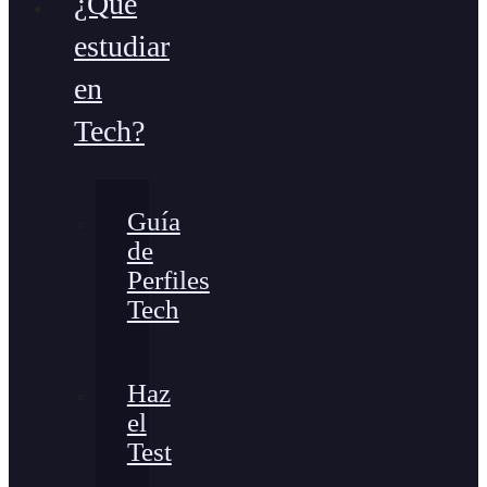
¿Qué
estudiar
en
Tech?
Guía
de
Perfiles
Tech
Haz
el
Test