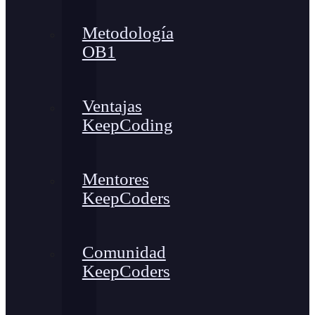
Metodología
OB1
Ventajas
KeepCoding
Mentores
KeepCoders
Comunidad
KeepCoders