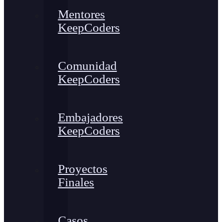
Mentores
KeepCoders
Comunidad
KeepCoders
Embajadores
KeepCoders
Proyectos
Finales
Casos