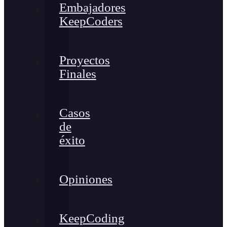
Embajadores
KeepCoders
Proyectos
Finales
Casos
de
éxito
Opiniones
KeepCoding