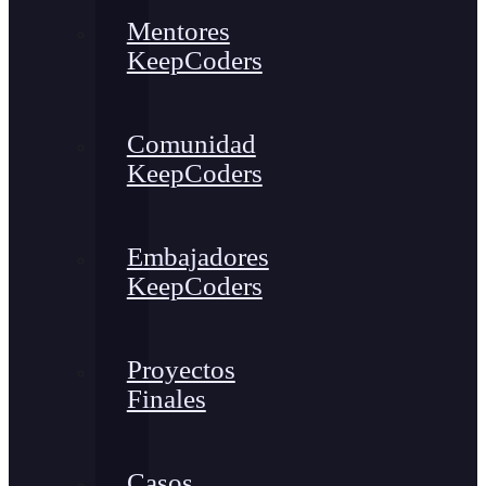
Mentores
KeepCoders
Comunidad
KeepCoders
Embajadores
KeepCoders
Proyectos
Finales
Casos