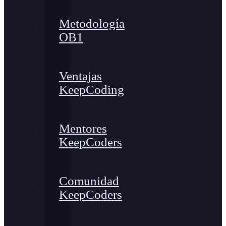
Metodología
OB1
Ventajas
KeepCoding
Mentores
KeepCoders
Comunidad
KeepCoders