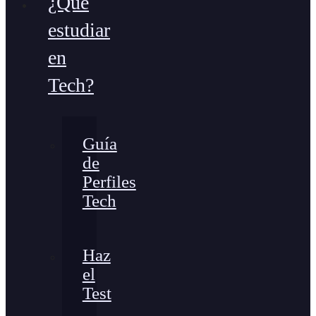
¿Qué
estudiar
en
Tech?
Guía
de
Perfiles
Tech
Haz
el
Test