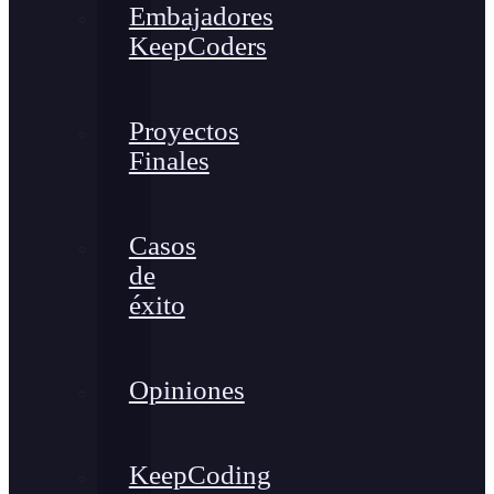
Embajadores
KeepCoders
Proyectos
Finales
Casos
de
éxito
Opiniones
KeepCoding