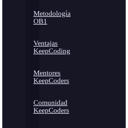
Metodología
OB1
Ventajas
KeepCoding
Mentores
KeepCoders
Comunidad
KeepCoders