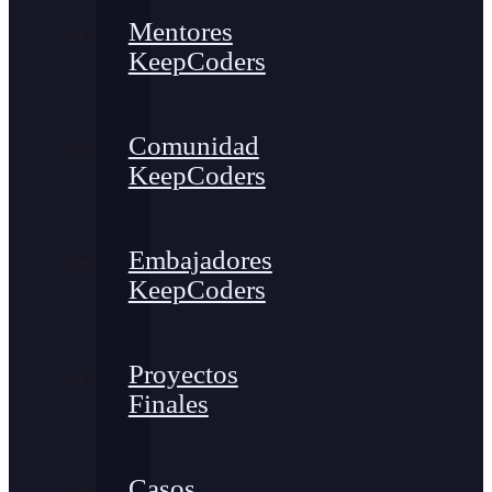
Mentores
KeepCoders
Comunidad
KeepCoders
Embajadores
KeepCoders
Proyectos
Finales
Casos