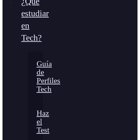
¿Qué
estudiar
en
Tech?
Guía
de
Perfiles
Tech
Haz
el
Test