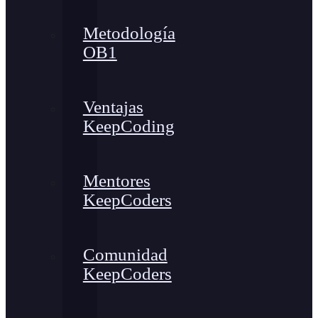
Metodología
OB1
Ventajas
KeepCoding
Mentores
KeepCoders
Comunidad
KeepCoders