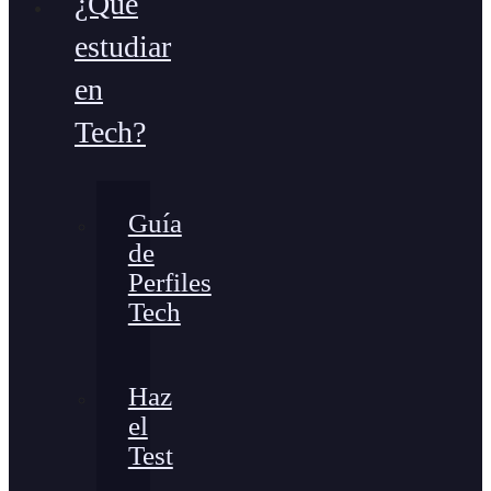
¿Qué
estudiar
en
Tech?
Guía
de
Perfiles
Tech
Haz
el
Test