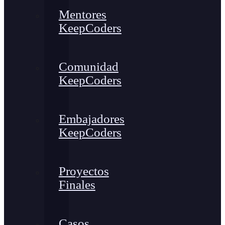
Mentores
KeepCoders
Comunidad
KeepCoders
Embajadores
KeepCoders
Proyectos
Finales
Casos