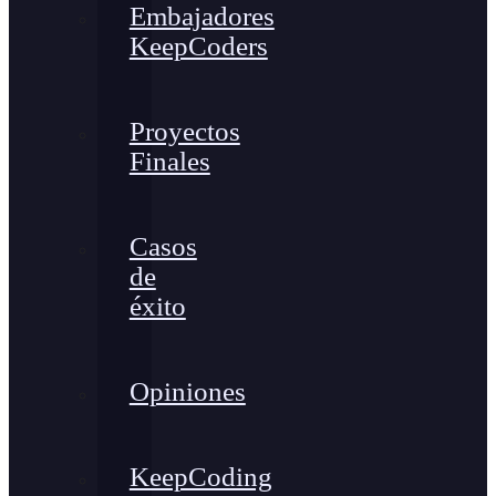
Embajadores
KeepCoders
Proyectos
Finales
Casos
de
éxito
Opiniones
KeepCoding