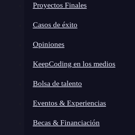
Proyectos Finales
interrumpir o afectar las labores de otros c
Casos de éxito
Un contenedor podría determinar qué otros pro
aún, los espacios de nombres transforman much
Opiniones
dominio, lo que significa que
los procesos en 
otros contenedores
en los casos donde no se 
Docker.
KeepCoding en los medios
Funciones del PID namespac
Bolsa de talento
Además de ofrecer la función de separar los pr
Eventos & Experiencias
Docker se encarga de
remover la vista de los 
reutilizar los
ID
de cada proceso.
Becas & Financiación