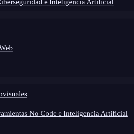
erseguridad e Inteligencia Artificial
 Web
lógico a nuevos profesionales, combinando conocimiento práctico,
os de transformación profesional.
ovisuales
mientas No Code e Inteligencia Artificial
erencia al
conjunto de números únicos empleados