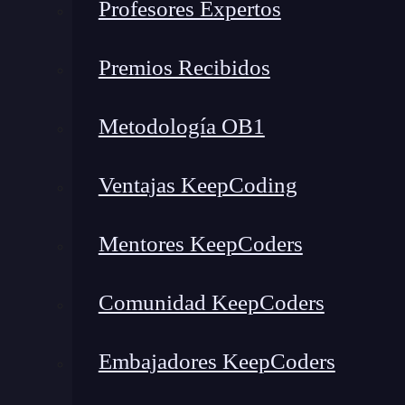
Profesores Expertos
Funciones del PID namespace en Docker
¿Cuál es el siguiente paso?
Premios Recibidos
Características de PID name
Metodología OB1
Un PID
namespace
en Docker se caracteriza p
de los contenedores de la plataforma
. Tiene 
Ventajas KeepCoding
con los de los otros contenedores que se estén
Mentores KeepCoders
Esta función es de gran importancia debido a 
determinar cuáles son los procesos que se p
Comunidad KeepCoders
transformar decisiones de autorización en deci
procesos de un determinado contenedor en Docke
Embajadores KeepCoders
lleven a cabo en otros contenedores diferentes.
sería
ofrecer una capa de aislamiento para qu