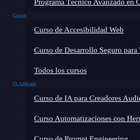
Programa Técnico Avanzado en Cib
Cursos
Curso de Accesibilidad Web
Curso de Desarrollo Seguro para
Lucia Gómez Salgado
Todos los cursos
Contribuyo a acercar la realidad del sector tecno
IA Aplicada
visión de mercado y experiencia directa en proces
Curso de IA para Creadores Audi
Curso Automatizaciones con Herra
La opción
PID
namespace
en Docker
hace ref
Curso de Prompt Engineering