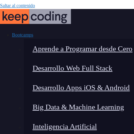
Saltar al contenido
Bootcamps
Aprende a Programar desde Cero
Desarrollo Web Full Stack
¿Qué son los 
Desarrollo Apps iOS & Android
Big Data & Machine Learning
Inteligencia Artificial
Lucia Gómez Salgado
|
Última 