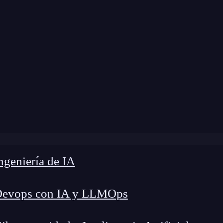
»
Blog
»
¿Qué son los PID namespace en Docker?
geniería de IA
Devops con IA y LLMOps