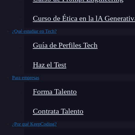
por el
kernel
o corazón de la plataforma para
interior o que corren en una máquina. Estos P
Curso de Ética en la lA Generativ
en Docker
y se encargan de proporcionar una c
PID
namespace
en Docker tienen la capacidad 
¿Qué estudiar en Tech?
que se puedan presentar dentro del sistema.
Guía de Perfiles Tech
De manera que
cada uno de los elementos de 
Haz el Test
determinado PID
namespace
, único para los
limitar el acceso de los contenedores solamente
Para empresas
participar sobre los procesos de
containers
dist
Forma Talento
¿Qué encontrarás en este post?
Contrata Talento
¿Por qué KeepCoding?
Características de PID namespace en Docker